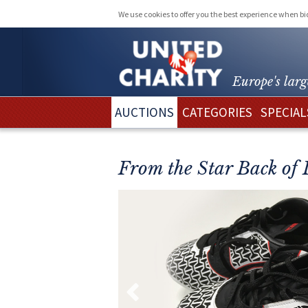
We use cookies to offer you the best experience when b
Europe's larg
AUCTIONS
CATEGORIES
SPECIAL
From the Star Back of 