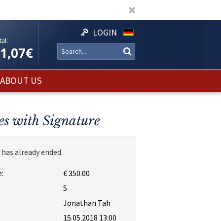
LOGIN
al:
11,07€
ABOUT US
es with Signature
 has already ended.
:
€ 350.00
:
5
Jonathan Tah
15.05.2018 13:00