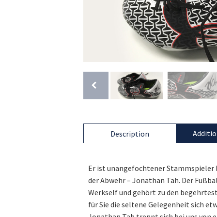
Additio
Description
Er ist unangefochtener Stammspieler b
der Abwehr – Jonathan Tah. Der Fußball
Werkself und gehört zu den begehrtest
für Sie die seltene Gelegenheit sich et
Jonathan Tah trennt sich bei uns von 