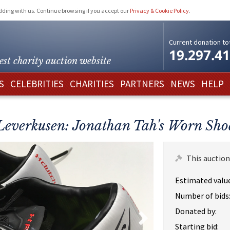
idding with us. Continue browsing if you accept our
Privacy & Cookie Policy
.
Current donation tot
19.297.4
est charity
auction website
S
CELEBRITIES
CHARITIES
PARTNERS
NEWS
HELP
Leverkusen: Jonathan Tah's Worn Sho
This auction
Estimated value
Number of bids
Donated by:
Starting bid: