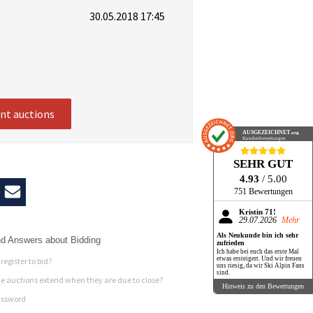
30.05.2018 17:45
ent auctions
AUSGEZEICHNET
.org
Kundenbewertungen
SEHR GUT
4.93
/ 5.00
751 Bewertungen
Kristin 71!
29.07.2026
Mehr
Als Neukunde bin ich sehr
d Answers about Bidding
zufrieden
Ich habe bei euch das erste Mal
etwas ersteigert. Und wir freuen
register to bid?
uns riesig, da wir Ski Alpin Fans
sind.
 auctions extend when they are due to close?
Hinweis zu den Bewertungen
assword