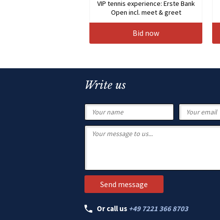
VIP tennis experience: Erste Bank
Open incl. meet & greet
Bid now
Write us
Or call us
+49 7221 366 8703