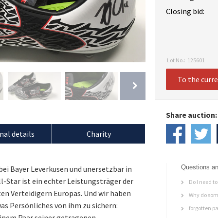
Closing bid:
Lot No.:
125601
To the curr
Share auction:
nal details
Charity
Questions an
ei Bayer Leverkusen und unersetzbar in
-Star ist ein echter Leistungsträger der
Do I need to 
en Verteidigern Europas. Und wir haben
Why do some
was Persönliches von ihm zu sichern:
forgotten p
einem Paar seiner getragenen