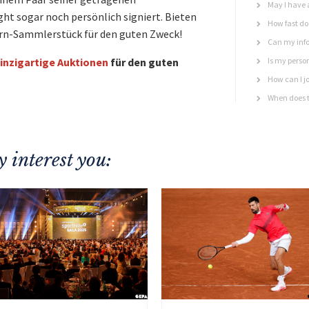
May I have 
ght sogar noch persönlich signiert. Bieten
How fast do 
orn-Sammlerstück für den guten Zweck!
Can my info
inzigartige Auktionen
für den guten
Is my perso
How can I jo
When does t
 interest you: