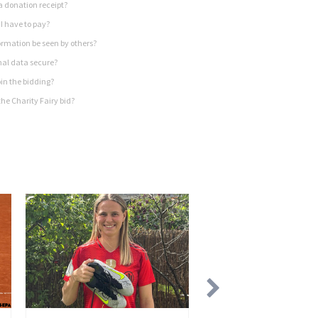
a donation receipt?
I have to pay?
rmation be seen by others?
nal data secure?
in the bidding?
he Charity Fairy bid?