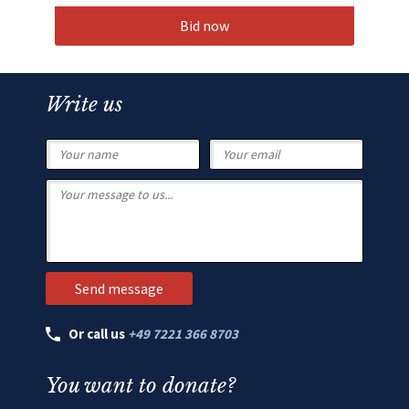
Bid now
Write us
Or call us
+49 7221 366 8703
You want to donate?