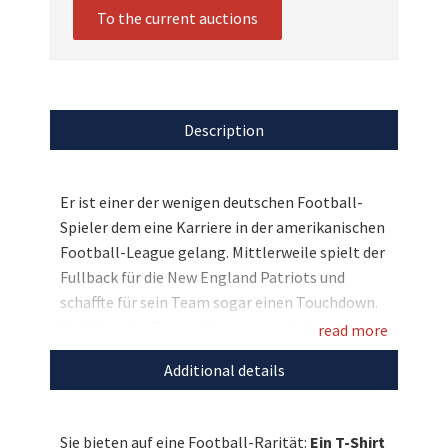
To the current auctions
Description
Er ist einer der wenigen deutschen Football-
Spieler dem eine Karriere in der amerikanischen
Football-League gelang. Mittlerweile spielt der
Fullback für die New England Patriots und
schaffte für sein Team sogar einen Touchdown.
Und für seine Fans stiftet er nun ein besonderes
read more
Sammlerstück: Er signierte ein VfBfaiplay-T-
Additional details
Shirt, als gebürtiger Stuttgarter für ihn eine
Ehrensache. Bieten Sie mit und nutzen Sie diese
einmalige Chance!
Sie bieten auf eine Football-Rarität:
Ein T-Shirt