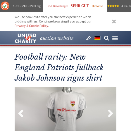
SEHR GUT
AUSGEZEICHNET
.org
751 Bewertungen
Hinweise
4.93
/ 5.
We use cookies to offer you the best experience when
bidding with us. Continue browsing if you accept our
Privacy & Cookie Policy
.
auction website
Football rarity: New
England Patriots fullback
Jakob Johnson signs shirt