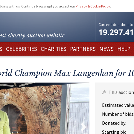
idding with us. Continue browsing if you accept our
Privacy & Cookie Policy
.
Current donation tot
19.297.4
est charity
auction website
S
CELEBRITIES
CHARITIES
PARTNERS
NEWS
HELP
orld Champion Max Langenhan for 10
This auction
Estimated value
Number of bids
Donated by:
Starting bid: