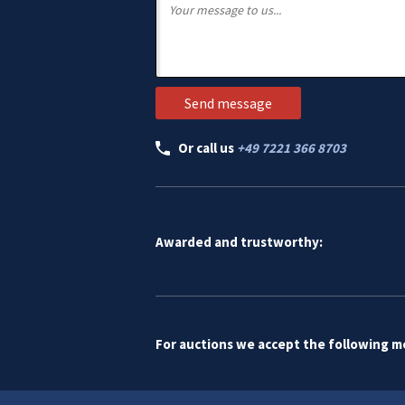
Or call us
+49 7221 366 8703
Awarded and trustworthy:
For auctions we accept the following 