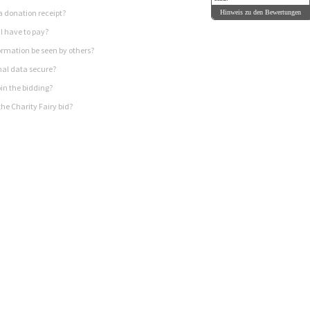
a donation receipt?
Hinweis zu den Bewertungen
I have to pay?
rmation be seen by others?
nal data secure?
in the bidding?
he Charity Fairy bid?