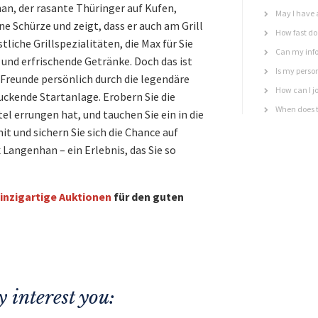
an, der rasante Thüringer auf Kufen,
May I have 
e Schürze und zeigt, dass er auch am Grill
How fast do 
liche Grillspezialitäten, die Max für Sie
Can my info
 und erfrischende Getränke. Doch das ist
Is my perso
e Freunde persönlich durch die legendäre
How can I jo
uckende Startanlage. Erobern Sie die
When does t
tel errungen hat, und tauchen Sie ein in die
t und sichern Sie sich die Chance auf
 Langenhan – ein Erlebnis, das Sie so
inzigartige Auktionen
für den guten
 interest you: