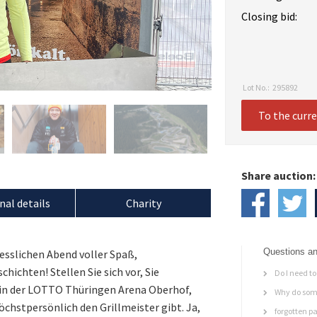
Closing bid:
Lot No.:
295892
To the curr
Share auction:
nal details
Charity
Questions an
gesslichen Abend voller Spaß,
hichten! Stellen Sie sich vor, Sie
Do I need to 
in der LOTTO Thüringen Arena Oberhof,
Why do some
hstpersönlich den Grillmeister gibt. Ja,
forgotten p