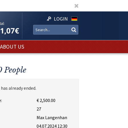
LOGIN
al:
11,07€
ABOUT US
 People
 has already ended.
:
€ 2,500.00
:
27
Max Langenhan
04.07.2024 12:30