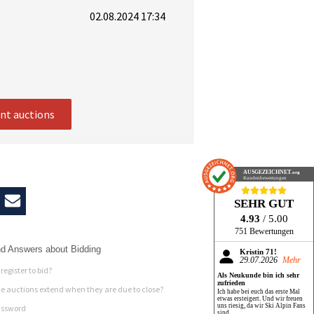
02.08.2024 17:34
ent auctions
AUSGEZEICHNET
.org
Kundenbewertungen
SEHR GUT
4.93
/ 5.00
751 Bewertungen
d Answers about Bidding
Kristin 71!
29.07.2026
Mehr
register to bid?
Als Neukunde bin ich sehr
zufrieden
 auctions extend when they are due to close?
Ich habe bei euch das erste Mal
etwas ersteigert. Und wir freuen
uns riesig, da wir Ski Alpin Fans
assword
sind.