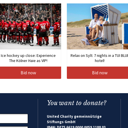
Ice hockey up close: Experience
Relax on Sylt: 7 nights in a TUI BLU
The Kölner Haie as VIP!
hotel!
Bid now
Bid now
You want to donate?
United Charity gemeinnützige
Stiftungs GmbH
IBAN: DE75 6619 0000 0059 1188 03