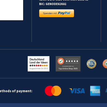
BIC: GENODE61KA1
methods of payment: