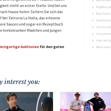
Why do some
eit steht an erster Stelle. Und bei uns
forgotten p
nach Hause holen: Sichern Sie sich das
May I have 
er Fattoria La Vialla, das erlesene
How fast do 
ckere Saucen und sogar ein Rezeptbuch
Can my info
Sie krebskranken Mädchen und jungen
Is my perso
How can I jo
inzigartige Auktionen
für den guten
When does t
 interest you: