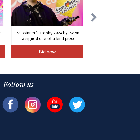
b
ESC Winner’s Trophy 2024 by ISAAK
– a signed one-of-a-kind piece
Bid now
Follow us