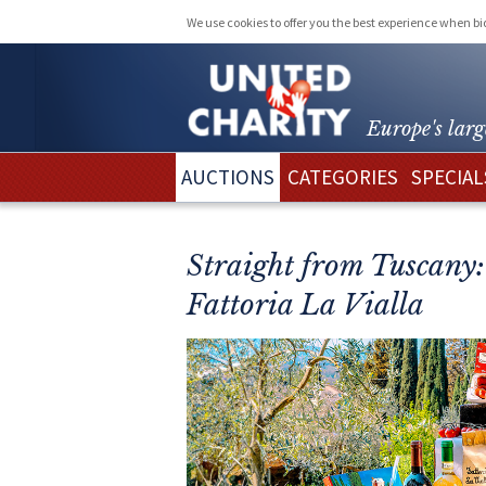
We use cookies to offer you the best experience when b
Europe's larg
AUCTIONS
CATEGORIES
SPECIAL
Straight from Tuscany:
Fattoria La Vialla