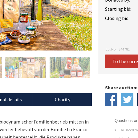
Starting bid:
Closing bid:
Lot No.:
344781
To the curr
Share auction:
nal details
Charity
Questions an
ch biodynamischer Familienbetrieb mitten in
ird er liebevoll von der Familie Lo Franco
Do I need to 
darbeit hergestellt, die Produkte haben