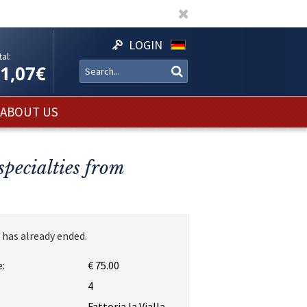
LOGIN
al:
11,07€
ABOUT US
pecialties from
 has already ended.
:
€ 75.00
:
4
Fattoria la Vialla