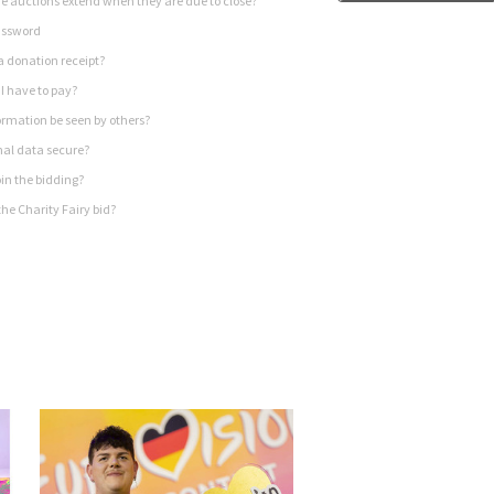
 auctions extend when they are due to close?
assword
a donation receipt?
I have to pay?
rmation be seen by others?
nal data secure?
in the bidding?
he Charity Fairy bid?