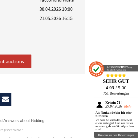
30.04.2026 10:00
21.05.2026 16:15
ent auctions
AUSGEZEICHNET
.org
Kundenbewertungen
SEHR GUT
4.93
/ 5.00
751 Bewertungen
Kristin 71!
29.07.2026
Mehr
Als Neukunde bin ich sehr
zufrieden
d Answers about Bidding
Ich habe bei euch das erste Mal
etwas ersteigert. Und wir freuen
uns riesig, da wir Ski Alpin Fans
register to bid?
sind.
Hinweis zu den Bewertungen