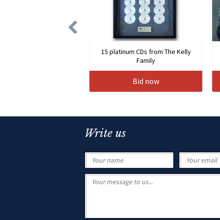
15 platinum CDs from The Kelly
Family
Bid now
Write us