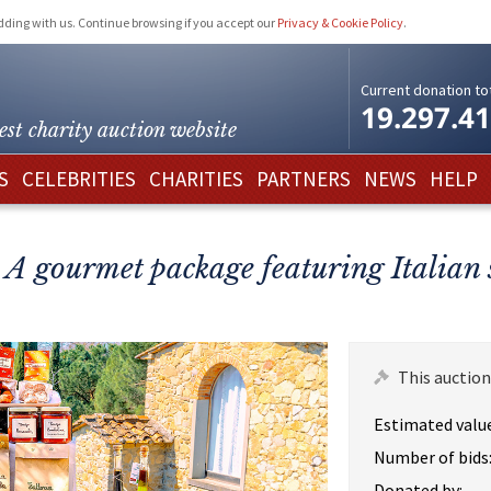
idding with us. Continue browsing if you accept our
Privacy & Cookie Policy
.
Current donation tot
19.297.4
est charity
auction website
S
CELEBRITIES
CHARITIES
PARTNERS
NEWS
HELP
 A gourmet package featuring Italian s
This auction
Estimated value
Number of bids
Donated by: