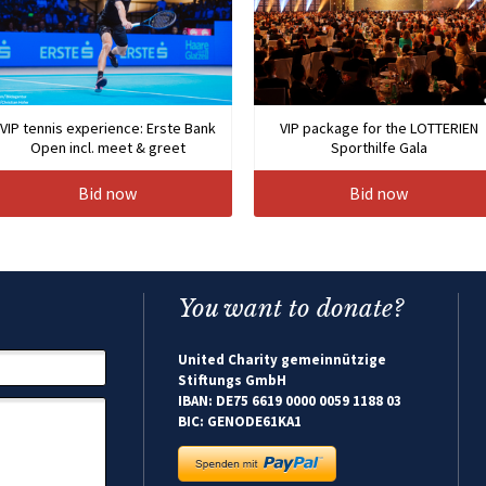
VIP tennis experience: Erste Bank
VIP package for the LOTTERIEN
Open incl. meet & greet
Sporthilfe Gala
Bid now
Bid now
You want to donate?
United Charity gemeinnützige
Stiftungs GmbH
IBAN: DE75 6619 0000 0059 1188 03
BIC: GENODE61KA1