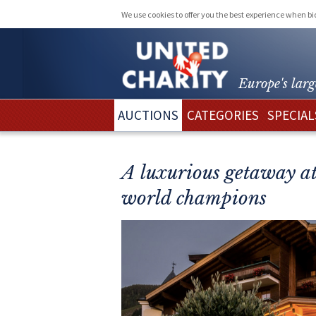
We use cookies to offer you the best experience when b
Europe's larg
AUCTIONS
CATEGORIES
SPECIAL
A luxurious getaway at
world champions