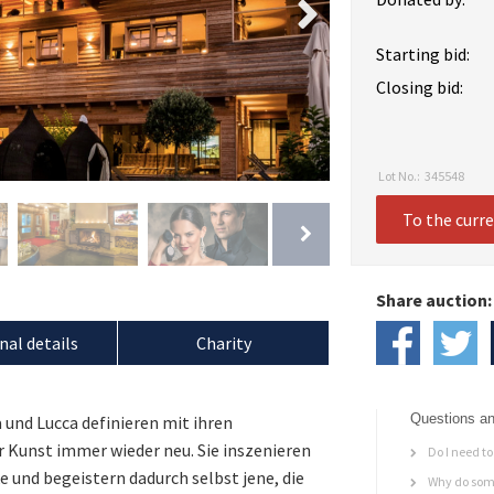
Starting bid:
Closing bid:
Lot No.:
345548
To the curr
Share auction:
nal details
Charity
Questions an
und Lucca definieren mit ihren
r Kunst immer wieder neu. Sie inszenieren
Do I need to 
e und begeistern dadurch selbst jene, die
Why do some