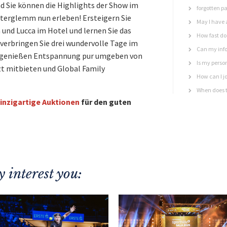
d Sie können die Highlights der Show im
forgotten p
nterglemm nun erleben! Ersteigern Sie
May I have 
und Lucca im Hotel und lernen Sie das
How fast do 
erbringen Sie drei wundervolle Tage im
Can my info
nd genießen Entspannung pur umgeben von
Is my perso
zt mitbieten und Global Family
How can I jo
When does t
inzigartige Auktionen
für den guten
 interest you: