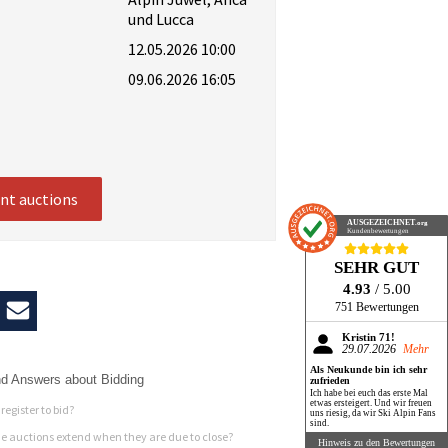
und Lucca
12.05.2026 10:00
09.06.2026 16:05
ent auctions
AUSGEZEICHNET
.org
Kundenbewertungen
SEHR GUT
4.93
/ 5.00
751 Bewertungen
Kristin 71!
29.07.2026
Mehr
Als Neukunde bin ich sehr
d Answers about Bidding
zufrieden
Ich habe bei euch das erste Mal
etwas ersteigert. Und wir freuen
register to bid?
uns riesig, da wir Ski Alpin Fans
sind.
 auctions extend when they are due to close?
Hinweis zu den Bewertungen