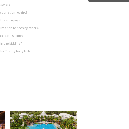
assword
a donation receipt?
I have to pay?
rmation be seen by others?
nal data secure?
in the bidding?
he Charity Fairy bid?