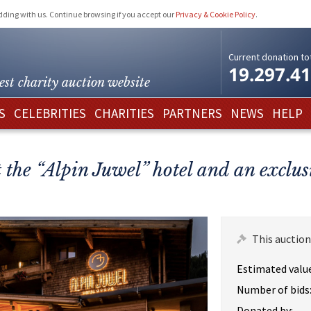
idding with us. Continue browsing if you accept our
Privacy & Cookie Policy
.
Current donation tot
19.297.4
est charity
auction website
S
CELEBRITIES
CHARITIES
PARTNERS
NEWS
HELP
 the “Alpin Juwel” hotel and an excl
This auction
Estimated value
Number of bids
Donated by: