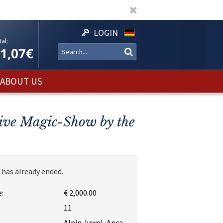
LOGIN
al:
11,07€
ABOUT US
usive Magic-Show by the
 has already ended.
:
€ 2,000.00
:
11
Alpin Juwel, Anca