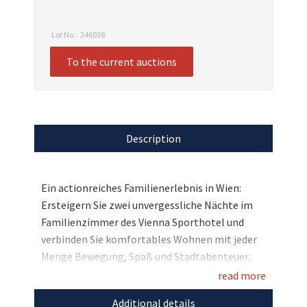
Lot No.:
346038
To the current auctions
Description
Ein actionreiches Familienerlebnis in Wien:
Ersteigern Sie zwei unvergessliche Nächte im
Familienzimmer des Vienna Sporthotel und
verbinden Sie komfortables Wohnen mit jeder
Menge Bewegung, Spaß und Stadtabenteuer.
Das 4-Sterne-Hotel steht für aktive Erholung
read more
und modernen Lifestyle: Outdoor-Pool, Sauna,
Additional details