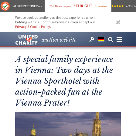
SEHR GUT
AUSGEZEICHNET
.org
751 Bewertungen
Hinweise
4.93
/ 5.
We use cookies to offer you the best experience when
bidding with us. Continue browsing if you accept our
Privacy & Cookie Policy
.
auction website
A special family experience
in Vienna: Two days at the
Vienna Sporthotel with
action-packed fun at the
Vienna Prater!