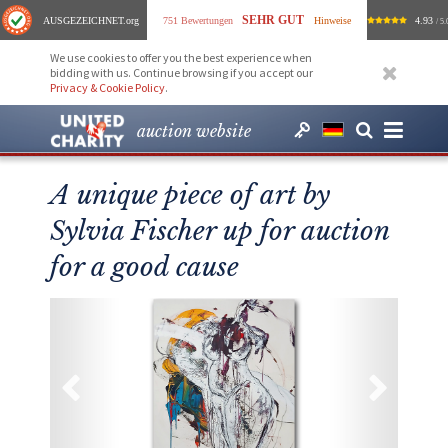
SEHR GUT
AUSGEZEICHNET
.org
751 Bewertungen
Hinweise
4.93
/ 5.
We use cookies to offer you the best experience when
bidding with us. Continue browsing if you accept our
Privacy & Cookie Policy
.
auction website
A unique piece of art by
Sylvia Fischer up for auction
for a good cause