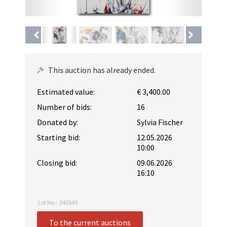
This auction has already ended.
Estimated value:
€ 3,400.00
Number of bids:
16
Donated by:
Sylvia Fischer
Starting bid:
12.05.2026
10:00
Closing bid:
09.06.2026
16:10
Lot No.:
345549
To the current auctions