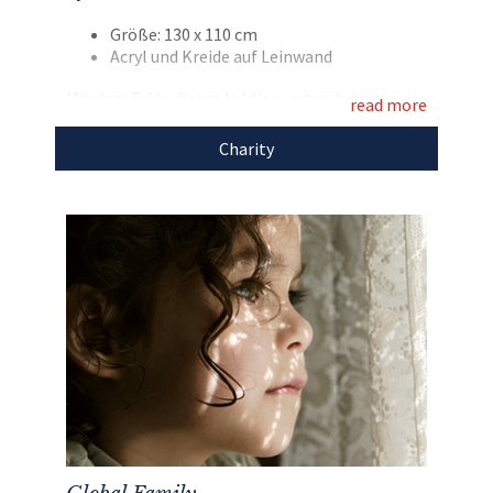
weitere
einzigartige Auktionen
für den guten
Größe: 130 x 110 cm
Zweck!
Acryl und Kreide auf Leinwand
Mit dem Erlös dieser Auktion unterstützen
read more
wir
Global Family.
Charity