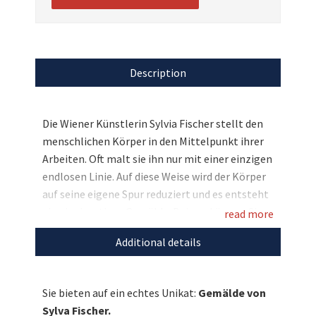
Description
Die Wiener Künstlerin Sylvia Fischer stellt den
menschlichen Körper in den Mittelpunkt ihrer
Arbeiten. Oft malt sie ihn nur mit einer einzigen
endlosen Linie. Auf diese Weise wird der Körper
auf seine eigene Spur reduziert und es entsteht
ein einzigartiges Gemälde. Bei uns können Sie
read more
nun eines ihrer besonderen Kunstwerke
Additional details
ersteigern. Bieten Sie jetzt mit und
unterstützen Sie mit Ihrem Gebot Global
Family!
Sie bieten auf ein echtes Unikat:
Gemälde von
Sylva Fischer.
Entdecken Sie bei uns auch