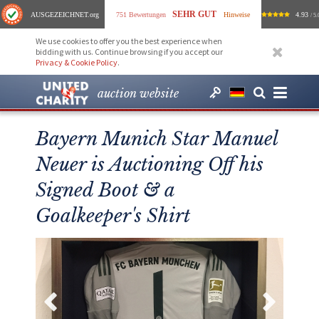
SEHR GUT
AUSGEZEICHNET
.org
751 Bewertungen
Hinweise
4.93
/ 5.
We use cookies to offer you the best experience when
bidding with us. Continue browsing if you accept our
Privacy & Cookie Policy
.
auction website
Bayern Munich Star Manuel
Neuer is Auctioning Off his
Signed Boot & a
Goalkeeper's Shirt