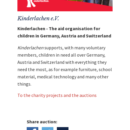
Manuel Neuer versteigert seinen signierten
Schuh und ein Torwarttrikot“ leiten wir direkt,
Kinderlachen e.V.
ohne Abzug von Kosten, an
Kinderlachen e.V.
weiter.
Kinderlachen - The aid organisation for
children in Germany, Austria and Switzerland
Kinderlachen
supports, with many voluntary
members, children in need all over Germany,
Austria and Switzerland with everything they
need the most, as for example furniture, school
material, medical technology and many other
things.
To the charity projects and the auctions
Share auction: