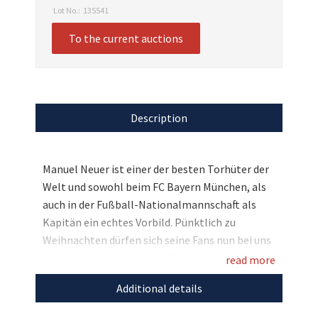
Lot No.:
135541
To the current auctions
Description
Manuel Neuer ist einer der besten Torhüter der
Welt und sowohl beim FC Bayern München, als
auch in der Fußball-Nationalmannschaft als
Kapitän ein echtes Vorbild. Pünktlich zu
Weihnachten dürfen sich seine Fans nun bei uns
über eine ganz besondere Versteigerung freuen:
read more
Seinen Original signierten Schuh sowie eines
Additional details
seiner Torwarttrikots edel gerahmt. Wenn das
Mal kein absolutes Highlight für einen Fan von