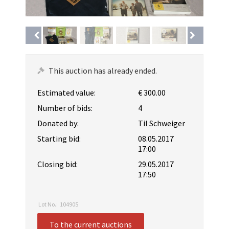
This auction has already ended.
Estimated value:
€ 300.00
Number of bids:
4
Donated by:
Til Schweiger
Starting bid:
08.05.2017
17:00
Closing bid:
29.05.2017
17:50
Lot No.:
104905
To the current auctions