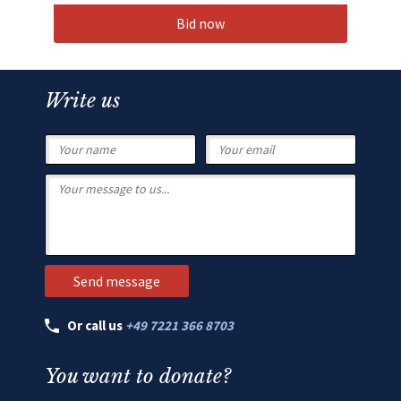
Bid now
Write us
Or call us
+49 7221 366 8703
You want to donate?