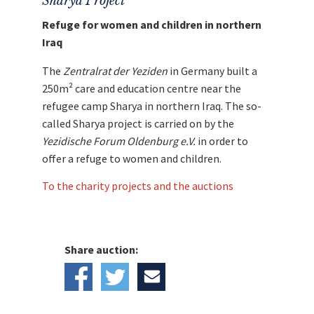
Sharya Project
Entdecken Sie bei uns auch weitere
Refuge for women and children in northern
einzigartige Auktionen
für den guten Zweck!
Iraq
The
Zentralrat der Yeziden
in Germany built a
250m² care and education centre near the
refugee camp Sharya in northern Iraq. The so-
called Sharya project is carried on by the
Yezidische Forum Oldenburg e.V.
in order to
offer a refuge to women and children.
To the charity projects and the auctions
Share auction: