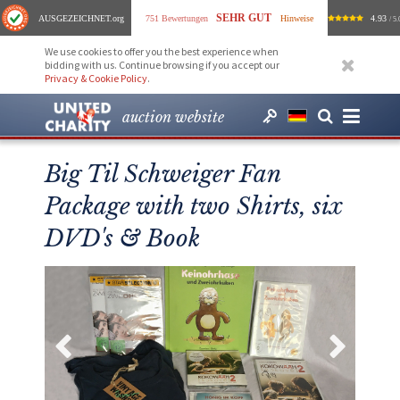
SEHR GUT
AUSGEZEICHNET
.org
751 Bewertungen
Hinweise
4.93
/ 5.
We use cookies to offer you the best experience when
bidding with us. Continue browsing if you accept our
Privacy & Cookie Policy
.
auction website
Big Til Schweiger Fan
Package with two Shirts, six
DVD's & Book