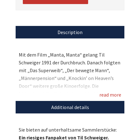
Description
Mit dem Film „Manta, Manta“ gelang Til
Schweiger 1991 der Durchbruch. Danach folgten
mit „Das Superweib“, „Der bewegte Mann“,
„Männerpension“ und „Knockin’ on Heaven’s
Door“ weitere große Kinoerfolge. Die
Liebeskomödie „Keinohrhasen“ lockte in
read more
Deutschland mehr als sechs Millionen Besucher
Additional details
in die Kinos und ist damit einer der
erfolgreichsten deutschen Filme überhaupt.
Auch für „Kokowääh“ zeigte Til Schweiger
Sie bieten auf unterhaltsame Sammlerstücke:
sowohl vor als auch hinter der Kamera vollen
Ein riesiges Fanpaket von Til Schweiger.