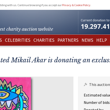
idding with us. Continue browsing if you accept our
Privacy & Cookie Policy
.
Current donation tot
19.297.4
est charity
auction website
S
CELEBRITIES
CHARITIES
PARTNERS
NEWS
HELP
ted Mikail Akar is donating an exclusi
This auction
Estimated value
Number of bids
Donated by: