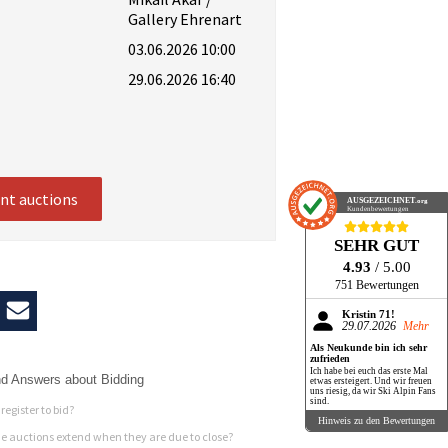
Gallery Ehrenart
03.06.2026 10:00
29.06.2026 16:40
ent auctions
AUSGEZEICHNET
.org
Kundenbewertungen
SEHR GUT
4.93
/ 5.00
751 Bewertungen
Kristin 71!
29.07.2026
Mehr
Als Neukunde bin ich sehr
zufrieden
Ich habe bei euch das erste Mal
d Answers about Bidding
etwas ersteigert. Und wir freuen
uns riesig, da wir Ski Alpin Fans
sind.
register to bid?
Hinweis zu den Bewertungen
 auctions extend when they are due to close?