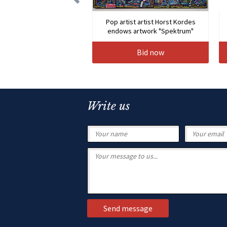
Pop artist artist Horst Kordes
endows artwork "Spektrum"
Bid now
Write us