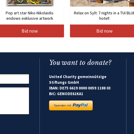
Pop art star Niko Nikolaidis
Relax on Sylt: 7 nights in a TUI BLU
endows exklusive artwork
hotel!
Bid now
Bid now
You want to donate?
United Charity gemeinnützige
Stiftungs GmbH
IBAN: DE75 6619 0000 0059 1188 03
BIC: GENODE61KA1