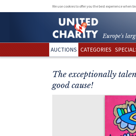
We use cookies to offer you the best experience when b
Europe's larg
AUCTIONS
CATEGORIES
SPECIAL
The exceptionally talen
good cause!