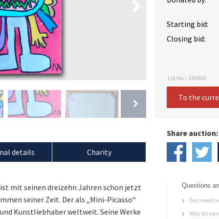
Starting bid:
Closing bid:
Lot No.:
346849
To the curr
Share auction:
nal details
Charity
Questions an
ist mit seinen dreizehn Jahren schon jetzt
immen seiner Zeit. Der als „Mini-Picasso“
Do I need to 
 und Kunstliebhaber weltweit. Seine Werke
Why do some