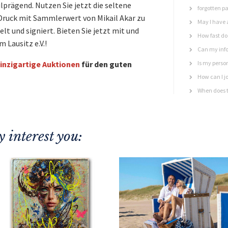
ilprägend. Nutzen Sie jetzt die seltene
forgotten p
 Druck mit Sammlerwert von Mikail Akar zu
May I have 
lt und signiert. Bieten Sie jetzt mit und
How fast do 
 Lausitz e.V.!
Can my info
inzigartige Auktionen
für den guten
Is my perso
How can I jo
When does t
 interest you: