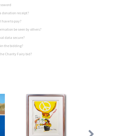
assword
a donation receipt?
I have to pay?
rmation be seen by others?
nal data secure?
in the bidding?
he Charity Fairy bid?