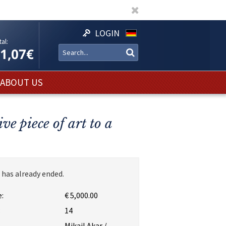
LOGIN
al:
11,07€
ABOUT US
ve piece of art to a
 has already ended.
:
€ 5,000.00
:
14
Mikail Akar /