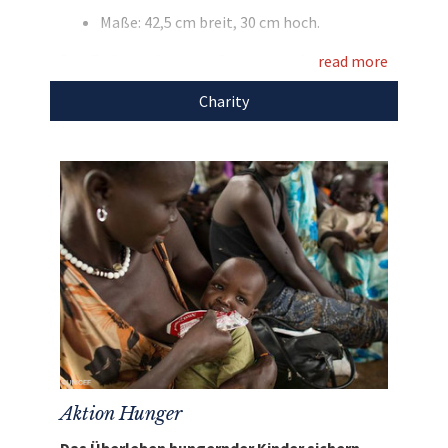
Maße: 42,5 cm breit, 30 cm hoch.
einzigartige Auktionen
für den guten Zweck!
Den Erlös der Auktion „Basketball-Superstar
read more
Dirk Nowitzki versteigert signiertes Foto“
Charity
leiten wir direkt, ohne einen Cent Abzug, an das
UNICEF-Projekt „
Flüchtlingshilfe Syrien
“
weiter.
Aktion Hunger