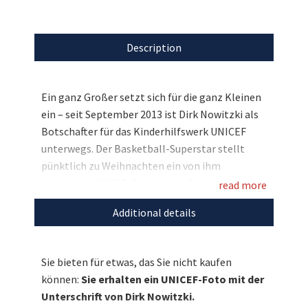
Description
Ein ganz Großer setzt sich für die ganz Kleinen
ein – seit September 2013 ist Dirk Nowitzki als
Botschafter für das Kinderhilfswerk UNICEF
unterwegs. Der Basketball-Superstar stellt
pünktlich zu Weihnachten ein von ihm
signiertes UNICEF-Foto zur Verfügung, das wir
read more
nun versteigern dürfen. Bieten Sie mit und
Additional details
sichern Sie sich diese Rarität mit dem
Autogramm von einer der größten
Sportpersönlichkeiten der Welt!
Sie bieten für etwas, das Sie nicht kaufen
können:
Sie erhalten ein UNICEF-Foto mit der
Unterschrift von Dirk Nowitzki.
Entdecken Sie bei uns auch weitere