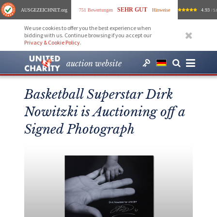
SEHR GUT
AUSGEZEICHNET
.org
751 Bewertungen
Hinweise
4.93
/ 5.
We use cookies to offer you the best experience when
bidding with us. Continue browsing if you accept our
Privacy & Cookie Policy
.
auction website
Basketball Superstar Dirk
Nowitzki is Auctioning off a
Signed Photograph