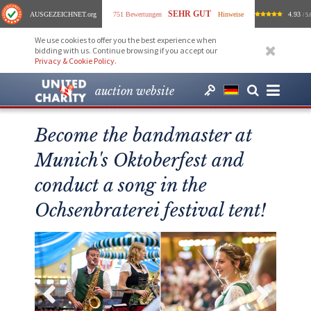
SEHR GUT
AUSGEZEICHNET
.org
751 Bewertungen
Hinweise
4.93
/ 5.
We use cookies to offer you the best experience when
bidding with us. Continue browsing if you accept our
Privacy & Cookie Policy
.
auction website
Become the bandmaster at
Munich's Oktoberfest and
conduct a song in the
Ochsenbraterei festival tent!