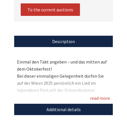
To the current auctions
Description
Einmal den Takt angeben – und das mitten auf
dem Oktoberfest!
Bei dieser einmaligen Gelegenheit dürfen Sie
auf der Wiesn 2025 persönlich ein Lied im
legendären Festzelt der Ochsenbraterei
dirigieren. Termin und Uhrzeit können nach
read more
dem Ende der Auktion mit dem Gewinner
Additional details
abgestimmt werden. Am vereinbarten Tag
werden Sie vom Team der Ochsenbraterei
herzlich empfangen und direkt auf die Bühne