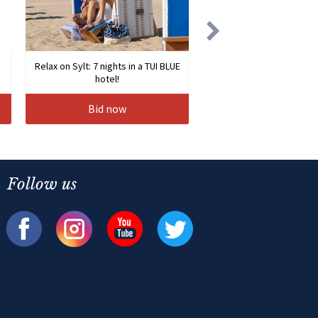
Relax on Sylt: 7 nights in a TUI BLUE
hotel!
Bid now
Follow us