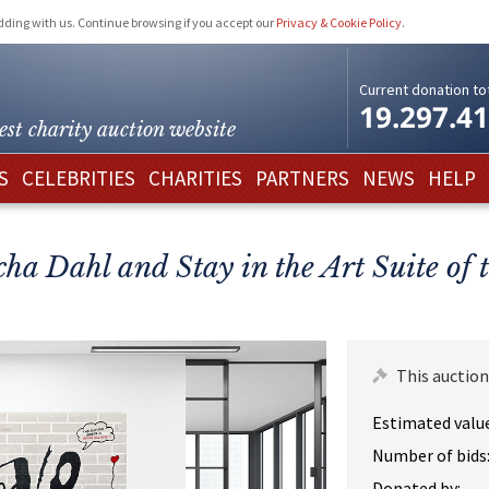
idding with us. Continue browsing if you accept our
Privacy & Cookie Policy
.
Current donation tot
19.297.4
est charity
auction website
S
CELEBRITIES
CHARITIES
PARTNERS
NEWS
HELP
ha Dahl and Stay in the Art Suite of
This auction
Estimated value
Number of bids
Donated by: