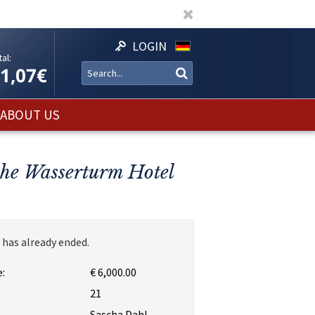
LOGIN
al:
11,07€
ABOUT US
 the Wasserturm Hotel
 has already ended.
:
€ 6,000.00
:
21
Sascha Dahl,