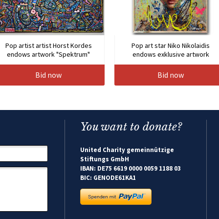
Pop artist artist Horst Kordes
Pop art star Niko Nikolaidis
endows artwork "Spektrum"
endows exklusive artwork
Bid now
Bid now
You want to donate?
United Charity gemeinnützige
Stiftungs GmbH
IBAN: DE75 6619 0000 0059 1188 03
BIC: GENODE61KA1