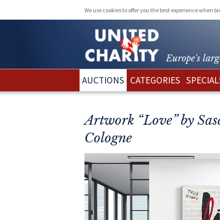
We use cookies to offer you the best experience when b
Europe's larg
AUCTIONS
CATEGORIES
SPECIAL
Artwork “Love” by Sasc
Cologne