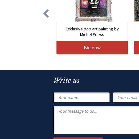
Exklusive pop art painting by
Michel Friess
Bid now
Write us