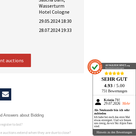
Wasserturm
Hotel Cologne
29.05.2024 18:30
28.07.2024 19:33
ent auctions
AUSGEZEICHNET
.org
Kundenbewertungen
SEHR GUT
4.93
/ 5.00
751 Bewertungen
Kristin 71!
29.07.2026
Mehr
Als Neukunde bin ich sehr
zufrieden
d Answers about Bidding
Ich habe bei euch das erste Mal
etwas ersteigert. Und wir freuen
uns riesig, da wir Ski Alpin Fans
register to bid?
sind.
 auctions extend when they are due to close?
Hinweis zu den Bewertungen