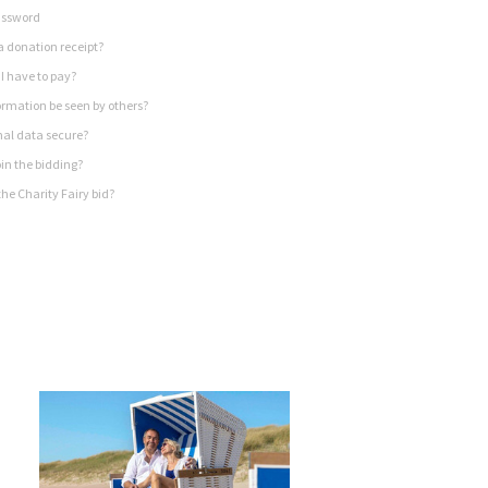
assword
a donation receipt?
I have to pay?
rmation be seen by others?
nal data secure?
in the bidding?
he Charity Fairy bid?