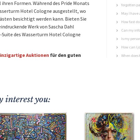
ll ihren Formen. Während des Pride Monats
forgotten p
asserturm Hotel Cologne ausgestellt, wo
May I have 
ästen besichtigt werden kann. Bieten Sie
How fast do 
beeindruckende Werk von Sascha Dahl
Can my info
rt-Suite des Wasserturm Hotel Cologne
Is my perso
How can I jo
inzigartige Auktionen
für den guten
When does t
 interest you: