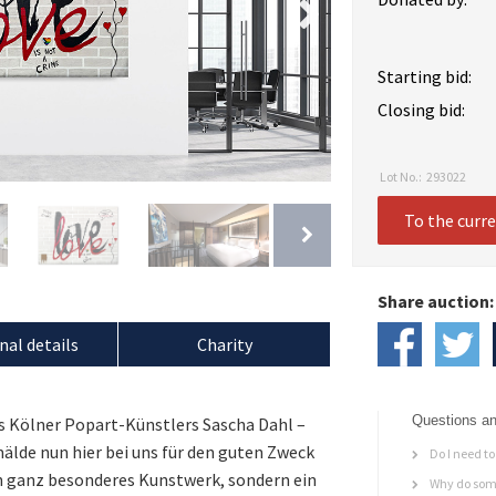
Starting bid:
Closing bid:
Lot No.:
293022
To the curr
Share auction:
nal details
Charity
Questions an
s Kölner Popart-Künstlers Sascha Dahl –
älde nun hier bei uns für den guten Zweck
Do I need to 
ein ganz besonderes Kunstwerk, sondern ein
Why do some