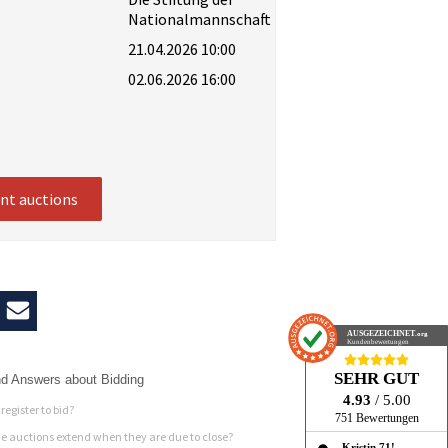
Nationalmannschaft
21.04.2026 10:00
02.06.2026 16:00
ent auctions
AUSGEZEICHNET
.org
Kundenbewertungen
SEHR GUT
d Answers about Bidding
4.93
/ 5.00
register to bid?
751 Bewertungen
 auctions extend when they are due to close?
Kristin 71!