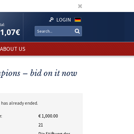
LOGIN
al:
11,07€
ABOUT US
pions – bid on it now
 has already ended.
:
€ 1,000.00
:
21
Die Stiftung der