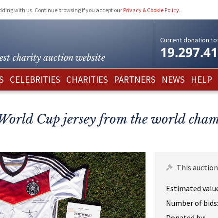
idding with us. Continue browsing if you accept our
Privacy & Cookie Policy
.
Current donation tot
19.297.4
est charity
auction website
S
CELEBRITIES
CHARITIES
PARTNERS
NEWS
HELP
World Cup jersey from the world cham
This auction
Estimated value
Number of bids
Donated by: