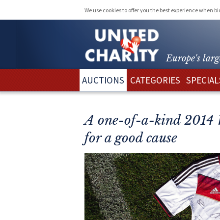
We use cookies to offer you the best experience when b
Europe's larg
AUCTIONS
CATEGORIES
SPECIAL
A one-of-a-kind 2014 
for a good cause