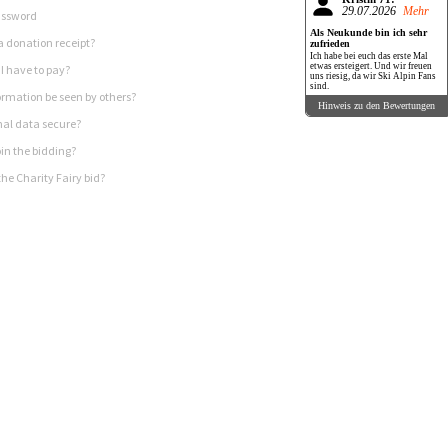
29.07.2026
Mehr
assword
Als Neukunde bin ich sehr
a donation receipt?
zufrieden
Ich habe bei euch das erste Mal
etwas ersteigert. Und wir freuen
I have to pay?
uns riesig, da wir Ski Alpin Fans
sind.
rmation be seen by others?
Hinweis zu den Bewertungen
nal data secure?
in the bidding?
he Charity Fairy bid?