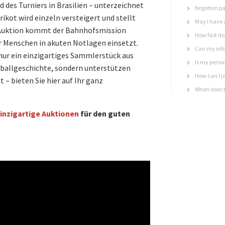
es Turniers in Brasilien – unterzeichnet
forgotten p
kot wird einzeln versteigert und stellt
May I have 
er Auktion kommt der Bahnhofsmission
How fast do 
ür Menschen in akuten Notlagen einsetzt.
Can my info
 nur ein einzigartiges Sammlerstück aus
Is my perso
ballgeschichte, sondern unterstützen
How can I jo
t – bieten Sie hier auf Ihr ganz
When does t
inzigartige Auktionen
für den guten