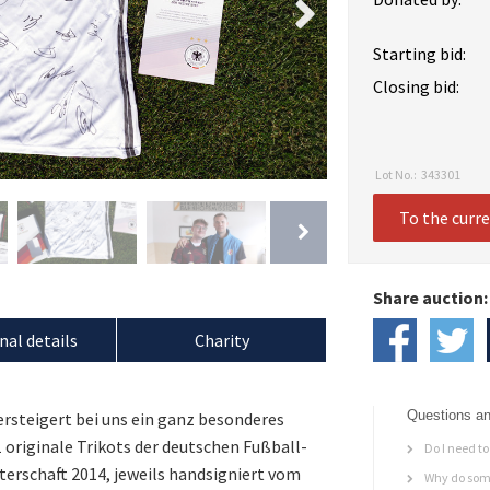
Starting bid:
Closing bid:
Lot No.:
343301
To the curr
Share auction:
nal details
Charity
Questions an
ersteigert bei uns ein ganz besonderes
 originale Trikots der deutschen Fußball-
Do I need to 
erschaft 2014, jeweils handsigniert vom
Why do some