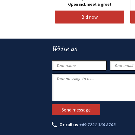
Open incl. meet & greet
Bid now
Write us
Or call us
+49 7221 366 8703