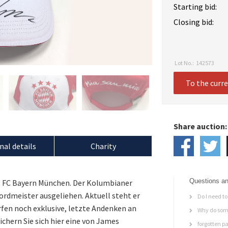
Starting bid:
Closing bid:
Lot No.:
142573
To the curr
Share auction:
nal details
Charity
Questions an
es FC Bayern München. Der Kolumbianer
ordmeister ausgeliehen. Aktuell steht er
Do I need to 
rfen noch exklusive, letzte Andenken an
Why do some
Sichern Sie sich hier eine von James
forgotten p