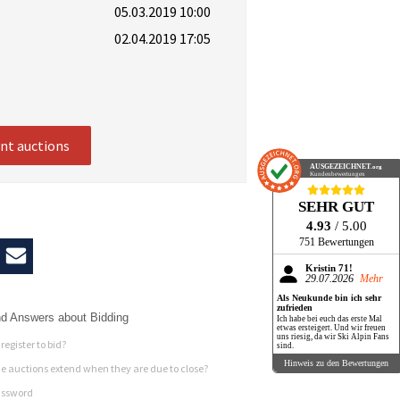
05.03.2019 10:00
02.04.2019 17:05
ent auctions
AUSGEZEICHNET
.org
Kundenbewertungen
SEHR GUT
4.93
/ 5.00
751 Bewertungen
Kristin 71!
29.07.2026
Mehr
Als Neukunde bin ich sehr
zufrieden
d Answers about Bidding
Ich habe bei euch das erste Mal
etwas ersteigert. Und wir freuen
uns riesig, da wir Ski Alpin Fans
register to bid?
sind.
Hinweis zu den Bewertungen
 auctions extend when they are due to close?
assword