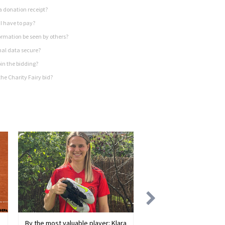
a donation receipt?
I have to pay?
rmation be seen by others?
nal data secure?
in the bidding?
he Charity Fairy bid?
By the most valuable player: Klara