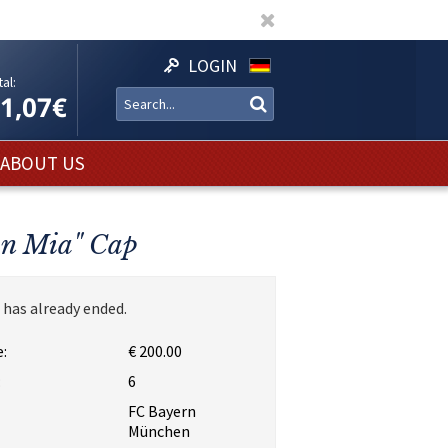
LOGIN
al:
11,07€
ABOUT US
an Mia" Cap
 has already ended.
:
€ 200.00
:
6
FC Bayern
München