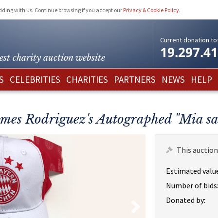
idding with us. Continue browsing if you accept our
Privacy & Cookie Policy
.
Current donation tot
19.297.4
est charity
auction website
S
CELEBRITIES
CHARITIES
PARTNERS
NEWS
HELP
mes Rodriguez's Autographed "Mia s
This auction
Estimated value
Number of bids
Donated by: