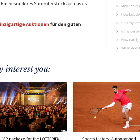
. Ein besonderes Sammlerstück auf das es
May I have 
How fast do 
Can my info
inzigartige Auktionen
für den guten
Is my perso
How can I jo
When does t
 interest you:
VIP package for the LOTTERIEN
Sports History: Autographed