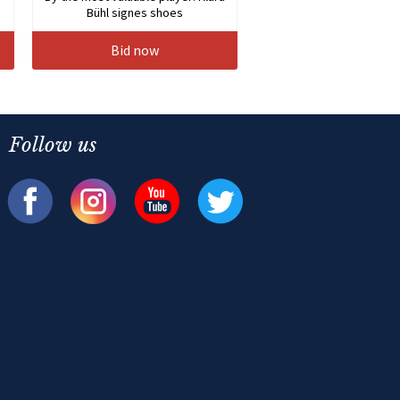
Bühl signes shoes
Bid now
Follow us