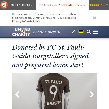
SEHR GUT
AUSGEZEICHNET
.org
751 Bewertungen
Hinweise
4.93
/ 5.
We use cookies to offer you the best experience when
bidding with us. Continue browsing if you accept our
Privacy & Cookie Policy
.
auction website
Donated by FC St. Pauli:
Guido Burgstaller's signed
and prepared home shirt