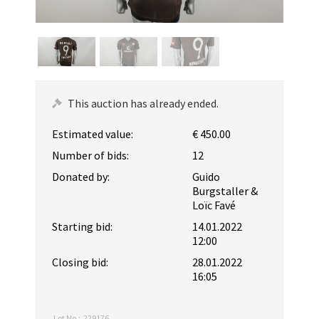
This auction has already ended.
Estimated value:
€ 450.00
Number of bids:
12
Donated by:
Guido
Burgstaller &
Loïc Favé
Starting bid:
14.01.2022
12:00
Closing bid:
28.01.2022
16:05
Lot No.:
229176