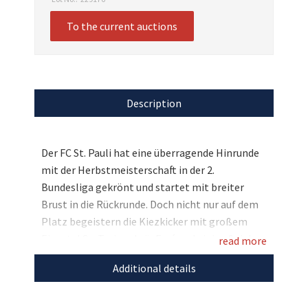
To the current auctions
Description
Der FC St. Pauli hat eine überragende Hinrunde
mit der Herbstmeisterschaft in der 2.
Bundesliga gekrönt und startet mit breiter
Brust in die Rückrunde. Doch nicht nur auf dem
Platz begeistern die Kiezkicker mit großem
Einsatz! Co-Trainer Loïc Favé und einige Spieler
read more
des FC St. Pauli haben sich nun dazu
Additional details
entschieden, ihre Trikots für das Mutmach-
Projekt von Stars4Kids zu spenden, um Kindern
und Jugendlichen Hoffnung zu schenken!