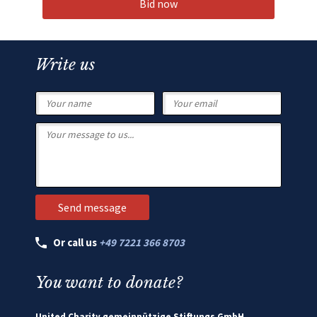
Bid now
Write us
Or call us
+49 7221 366 8703
You want to donate?
United Charity gemeinnützige Stiftungs GmbH