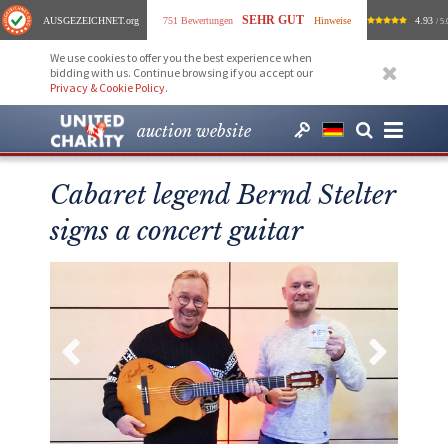
SEHR GUT
AUSGEZEICHNET
.org
751 Bewertungen
Hinweise
4.93
/ 5.
We use cookies to offer you the best experience when
bidding with us. Continue browsing if you accept our
Privacy & Cookie Policy
.
auction website
Cabaret legend Bernd Stelter
signs a concert guitar