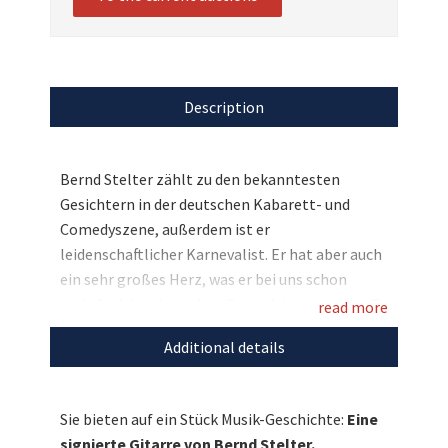
Description
Bernd Stelter zählt zu den bekanntesten
Gesichtern in der deutschen Kabarett- und
Comedyszene, außerdem ist er
leidenschaftlicher Karnevalist. Er hat aber auch
ein sehr großes Herz, was er bei uns schon
mehrfach bewiesen hat. So auch jetzt erneut: Er
read more
hat zugunsten des DRK Bückeburg eine
Additional details
Konzertgitarre persönlich signiert und mit
einem Bild versehen. Eine einmalige Chance –
Bieten Sie jetzt für den guten Zweck mit!
Sie bieten auf ein Stück Musik-Geschichte:
Eine
signierte Gitarre von Bernd Stelter.
Entdecken Sie bei uns auch weitere