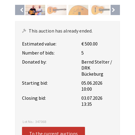
This auction has already ended.
Estimated value:
€ 500.00
Number of bids:
5
Donated by:
Bernd Stelter /
DRK
Bückeburg
Starting bid:
05.06.2026
10:00
Closing bid:
03.07.2026
13:35
Lot No.:
347068
To the current auctions