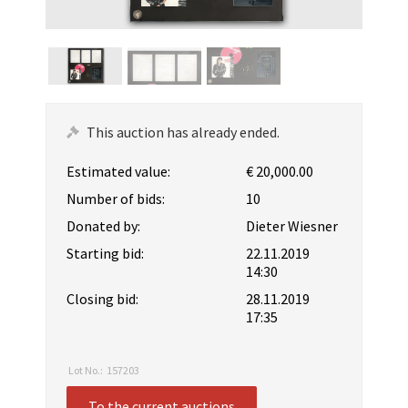
This auction has already ended.
Estimated value:
€ 20,000.00
Number of bids:
10
Donated by:
Dieter Wiesner
Starting bid:
22.11.2019
14:30
Closing bid:
28.11.2019
17:35
Lot No.:
157203
To the current auctions