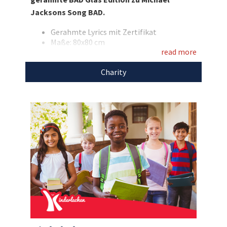
Glück das einmalige Werk mit nach Hause
Jacksons Song BAD.
nehmen können! Machen Sie mit und nutzen Sie
diese Chance für den guten Zweck!
Gerahmte Lyrics mit Zertifikat
Maße: 80x80 cm
Entdecken Sie bei uns auch weitere
read more
Bitte beachten Sie, dass Sie auf der
Kinderlachen-Gala am 30. November bei
einzigartige Weihnachtsgeschenke
für den
Charity
einer Live-Auktion überboten werden
guten Zweck!
können. Sie erhalten aber zwei
Eintrittskarten zur Gala in der
Westfalenhalle Dortmund 3A und können
vor Ort weiter mitbieten!
Den Erlös der Auktion „Einmalige Rarität von
Michael Jackson: Gerahmte Lyrics zu BAD mit
Zertifikat“ leiten wir direkt, ohne Abzug von
Kosten, an
Kinderlachen e.V.
weiter.