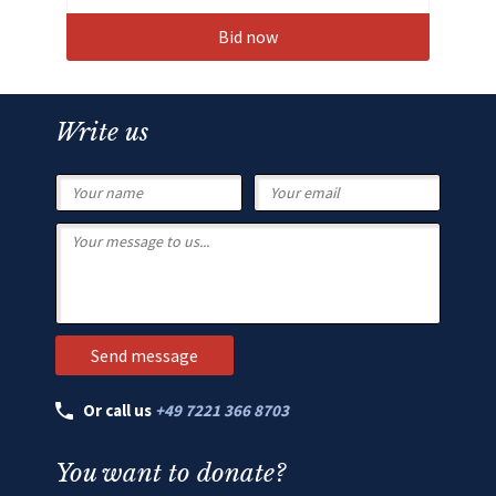
Bid now
Write us
Or call us
+49 7221 366 8703
You want to donate?