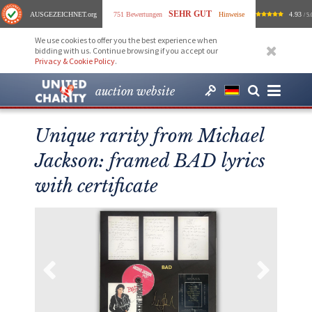
SEHR GUT
AUSGEZEICHNET
.org
751 Bewertungen
Hinweise
4.93
/ 5.
We use cookies to offer you the best experience when
bidding with us. Continue browsing if you accept our
Privacy & Cookie Policy
.
auction website
Unique rarity from Michael
Jackson: framed BAD lyrics
with certificate