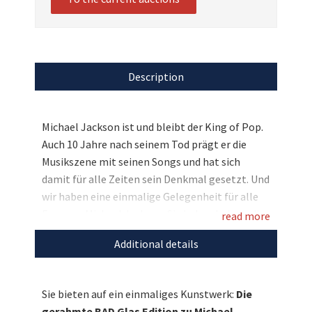
Description
Michael Jackson ist und bleibt der King of Pop.
Auch 10 Jahre nach seinem Tod prägt er die
Musikszene mit seinen Songs und hat sich
damit für alle Zeiten sein Denkmal gesetzt. Und
wir haben eine einmalige Gelegenheit für alle
Fans von Michael Jackson: Sie haben bei uns die
read more
Möglichkeit auf die gerahmten Lyrics zum Song
Additional details
BAD zu bieten. Mit Ihrem Höchstgebot erhalten
Sie zudem zwei Tickets für die große
Kinderlachen Gala am 30. November, um dort
Sie bieten auf ein einmaliges Kunstwerk:
Die
weiter mitbieten zu können und am Ende mit
gerahmte BAD Glas Edition zu Michael