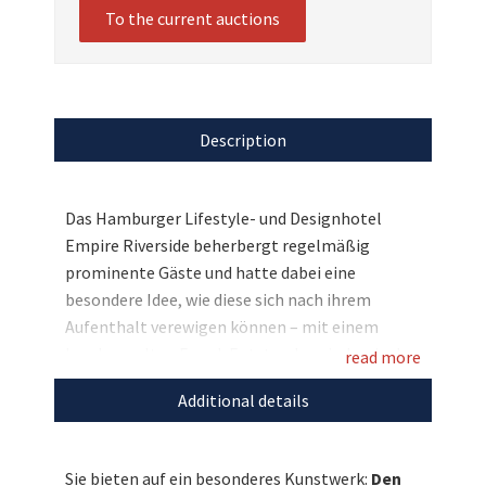
To the current auctions
Description
Das Hamburger Lifestyle- und Designhotel
Empire Riverside beherbergt regelmäßig
prominente Gäste und hatte dabei eine
besondere Idee, wie diese sich nach ihrem
Aufenthalt verewigen können – mit einem
handgemalten Engel. Entstanden sind so in den
read more
vergangenen Jahren rund 140 einzigartige,
Additional details
ideenreiche und farbenfrohe Kunstwerke, die
nun zugunsten von BILD hilft e. V. „Ein Herz für
Kinder“ versteigert werden. Und so haben Sie
Sie bieten auf ein besonderes Kunstwerk:
Den