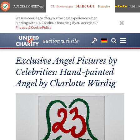
SEHR GUT
AUSGEZEICHNET
.org
751 Bewertungen
Hinweise
4.93
/ 5.
We use cookies to offer you the best experience when
bidding with us. Continue browsing if you accept our
Privacy & Cookie Policy
.
auction website
Exclusive Angel Pictures by
Celebrities: Hand-painted
Angel by Charlotte Würdig