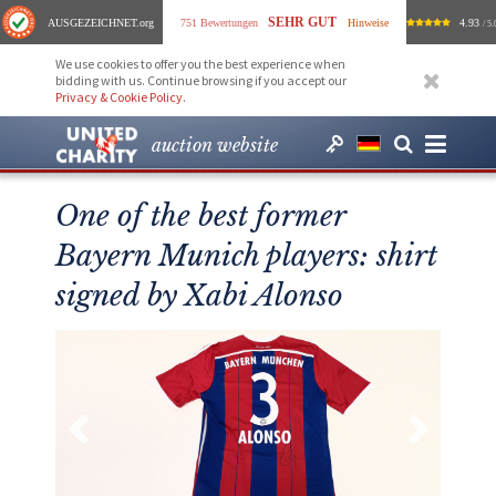
SEHR GUT
AUSGEZEICHNET
.org
751 Bewertungen
Hinweise
4.93
/ 5.
We use cookies to offer you the best experience when
bidding with us. Continue browsing if you accept our
Privacy & Cookie Policy
.
auction website
One of the best former
Bayern Munich players: shirt
signed by Xabi Alonso