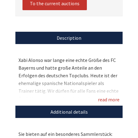
To the current auctions
Description
Xabi Alonso war lange eine echte Größe des FC
Bayerns und hatte große Anteile an den
Erfolgen des deutschen Topclubs. Heute ist der
ehemalige spanische Nationalspieler als
Trainer tätig. Wir dürfen für alle Fans eine echte
Rarität versteigern, denn bei uns liegt unter
read more
dem virtuellen Hammer ein handsigniertes FC
Additional details
Bayern-Trikot von Xabi Alonso aus der Saison
2014/15. Bieten Sie mit und unterstützen Sie
mit Ihrem Gebot Stars4Kids!
Sie bieten auf ein besonderes Sammlerstück: