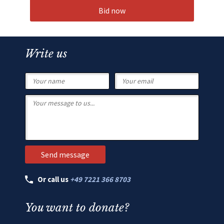
Bid now
Write us
Or call us
+49 7221 366 8703
You want to donate?