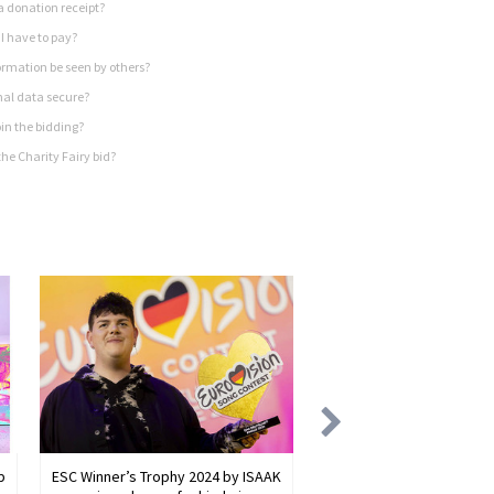
a donation receipt?
I have to pay?
rmation be seen by others?
nal data secure?
in the bidding?
he Charity Fairy bid?
b
ESC Winner’s Trophy 2024 by ISAAK