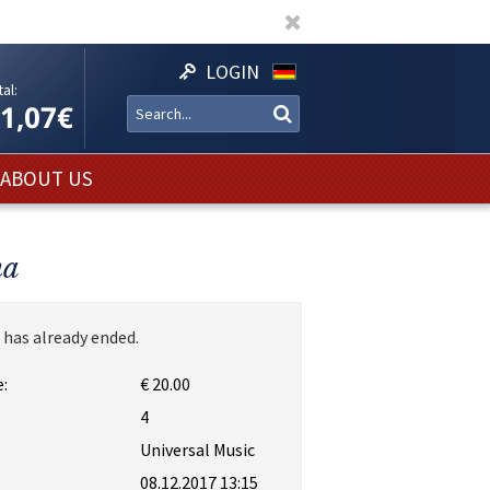
LOGIN
al:
11,07€
ABOUT US
na
 has already ended.
:
€ 20.00
:
4
Universal Music
08.12.2017 13:15