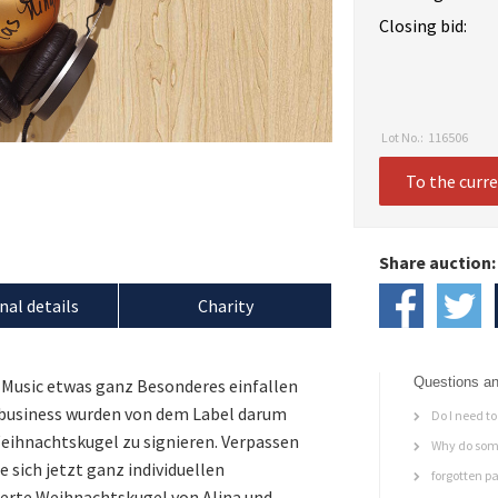
Closing bid:
Lot No.:
116506
To the curr
Share auction:
nal details
Charity
Questions an
l Music etwas ganz Besonderes einfallen
kbusiness wurden von dem Label darum
Do I need to 
eihnachtskugel zu signieren. Verpassen
Why do some
e sich jetzt ganz individuellen
forgotten p
ierte Weihnachtskugel von Alina und