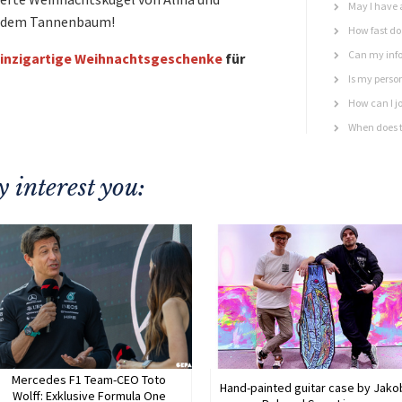
May I have 
or dem Tannenbaum!
How fast do 
Can my info
inzigartige Weihnachtsgeschenke
für
Is my perso
How can I jo
When does t
 interest you:
Mercedes F1 Team-CEO Toto
Hand-painted guitar case by Jako
Wolff: Exklusive Formula One