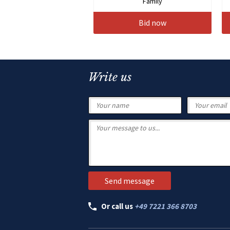
Family
Bid now
Write us
Or call us
+49 7221 366 8703