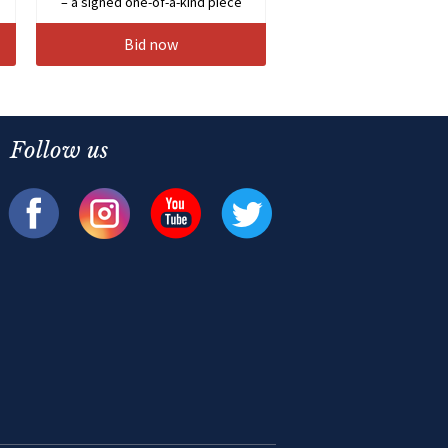
– a signed one-of-a-kind piece
Bid now
Follow us