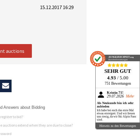
15.12.2017 16:29
ent auctions
AUSGEZEICHNET
.org
Kundenbewertungen
SEHR GUT
4.93
/ 5.00
751 Bewertungen
Kristin 71!
29.07.2026
Mehr
Als Neukunde bin ich sehr
zufrieden
d Answers about Bidding
Ich habe bei euch das erste Mal
etwas ersteigert. Und wir freuen
register to bid?
uns riesig, da wir Ski Alpin Fans
sind.
 auctions extend when they are due to close?
Hinweis zu den Bewertungen
assword