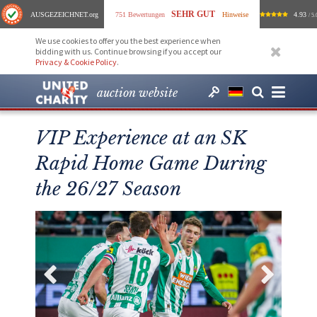
SEHR GUT
AUSGEZEICHNET
.org
751 Bewertungen
Hinweise
4.93
/ 5.
We use cookies to offer you the best experience when
bidding with us. Continue browsing if you accept our
Privacy & Cookie Policy
.
auction website
VIP Experience at an SK
Rapid Home Game During
the 26/27 Season