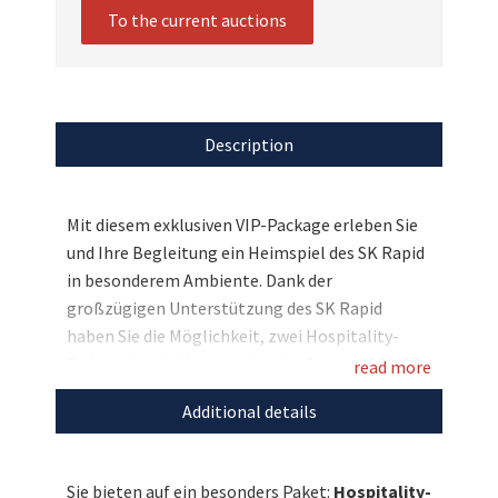
To the current auctions
Description
Mit diesem exklusiven VIP-Package erleben Sie
und Ihre Begleitung ein Heimspiel des SK Rapid
in besonderem Ambiente. Dank der
großzügigen Unterstützung des SK Rapid
haben Sie die Möglichkeit, zwei Hospitality-
Tickets für ein Heimspiel in der Saison 2026/27
read more
zu ersteigern und Fußball aus einer
Additional details
einzigartigen Perspektive zu genießen. Freuen
Sie sich auf ein besonderes Matchday-Erlebnis
mit reservierten Innen- und Außenplätzen,
Sie bieten auf ein besonders Paket:
Hospitality-