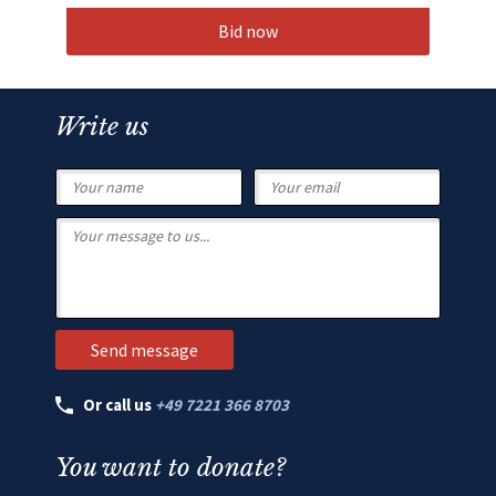
Bid now
Write us
Or call us
+49 7221 366 8703
You want to donate?