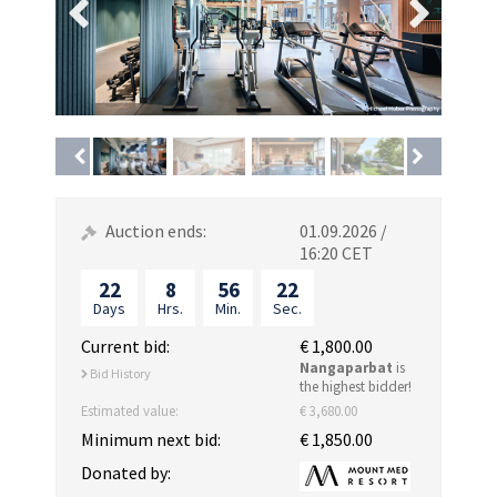
Auction ends:
01.09.2026 /
16:20 CET
22
8
56
22
Days
Hrs.
Min.
Sec.
Current bid:
€ 1,800.00
Nangaparbat
is
Bid History
the highest bidder!
Estimated value:
€ 3,680.00
Minimum next bid:
€ 1,850.00
Donated by: