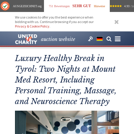
SEHR GUT
AUSGEZEICHNET
.org
751 Bewertungen
Hinweise
4.93
/ 5.
We use cookies to offer you the best experience when
bidding with us. Continue browsing if you accept our
Privacy & Cookie Policy
.
auction website
Luxury Healthy Break in
Tyrol: Two Nights at Mount
Med Resort, Including
Personal Training, Massage,
and Neuroscience Therapy