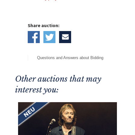
Balance unterstützen
Wichtig: Der Aufenthalt ist zwischen dem
07.September 2026 – 01. Juni 2027
einzulösen.
Share auction:
Mit dem Erlös dieser Auktion unterstützen wir
die
Österreichische Sporthilfe.
Questions and Answers about Bidding
Other auctions that may
interest you: