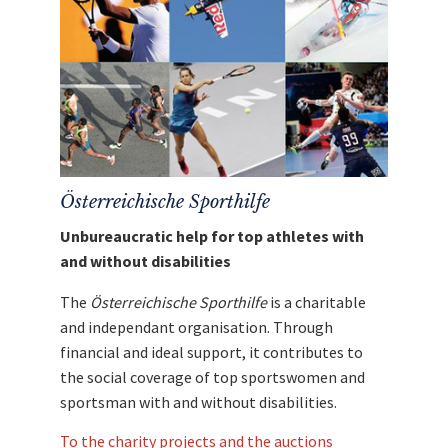
Anwendungen und Ziele
Treatments & Anwendungen
Custom-Fit Massage (50 Min.)
Individuell abgestimmte
Körperbehandlung zur
gezielten Entspannung und
Aktivierung der Muskulatur
Personal Training
Kontinuierliche
Bewegungstherapie mit
Österreichische Sporthilfe
praxisnahen Übungen
Unbureaucratic help for top athletes with
Fokus auf gezielten
Muskelaufbau und
and without disabilities
nachhaltige Integration in
Ihren Alltag
The
Österreichische Sporthilfe
is a charitable
Neuroscience-Therapie
and independant organisation. Through
Anwendung moderner Methoden
financial and ideal support, it contributes to
zur Förderung des mentalen
the social coverage of top sportswomen and
Wohlbefindens | Kombination aus
Neuro-Entspannung,
sportsman with and without disabilities.
Atemtechniken und Lichttherapie |
Kann Regeneration und innere
To the charity projects and the auctions