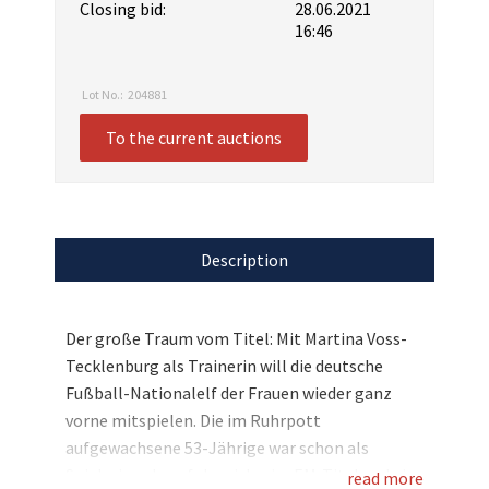
Closing bid:
28.06.2021
16:46
Lot No.:
204881
To the current auctions
Description
Der große Traum vom Titel: Mit Martina Voss-
Tecklenburg als Trainerin will die deutsche
Fußball-Nationalelf der Frauen wieder ganz
vorne mitspielen. Die im Ruhrpott
aufgewachsene 53-Jährige war schon als
Spielerin sehr erfolgreich, vier EM-Titel und ein
read more