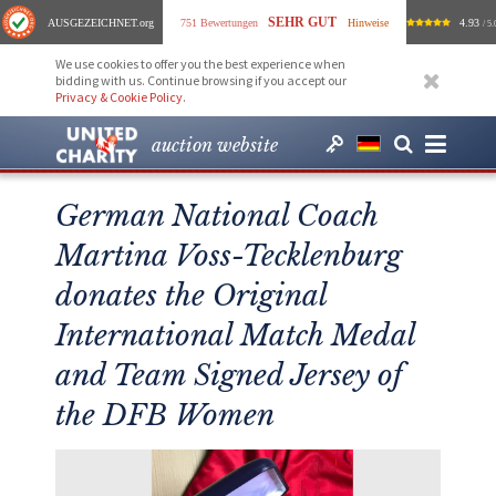
SEHR GUT
AUSGEZEICHNET
.org
751 Bewertungen
Hinweise
4.93
/ 5.
We use cookies to offer you the best experience when
bidding with us. Continue browsing if you accept our
Privacy & Cookie Policy
.
auction website
German National Coach
Martina Voss-Tecklenburg
donates the Original
International Match Medal
and Team Signed Jersey of
the DFB Women