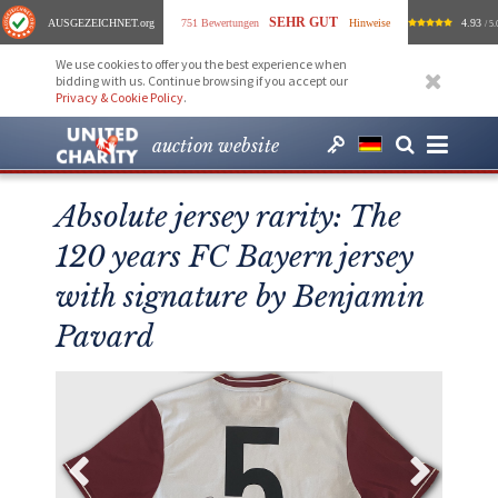
SEHR GUT
AUSGEZEICHNET
.org
751 Bewertungen
Hinweise
4.93
/ 5.
We use cookies to offer you the best experience when
bidding with us. Continue browsing if you accept our
Privacy & Cookie Policy
.
auction website
Absolute jersey rarity: The
120 years FC Bayern jersey
with signature by Benjamin
Pavard