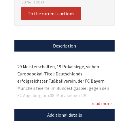
Lot No.:
169393
To the current auctions
Description
29 Meisterschaften, 19 Pokalsiege, sieben
Europapokal-Titel: Deutschlands
erfolgreichster Fußballverein, der FC Bayern
München feierte im Bundesligaspiel gegen den
FC Augsburg am 08. März seinen 120.
Geburtstag. Und wir dürfen für alle Fans ein
read more
echtes Highlight versteigern, denn wir haben
Additional details
eines der begehrten Jubiläumstrikots, die extra
für das Spiel angefertigt wurden. Signiert hat es