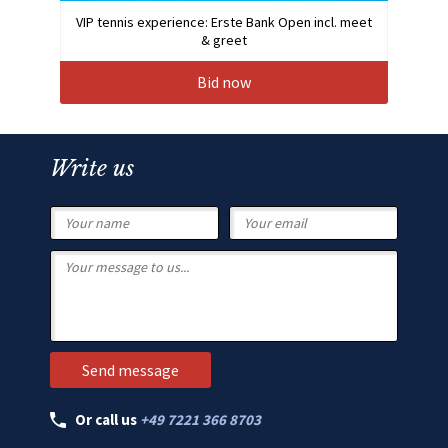
VIP tennis experience: Erste Bank Open incl. meet
& greet
Bid now
Write us
Or call us
+49 7221 366 8703