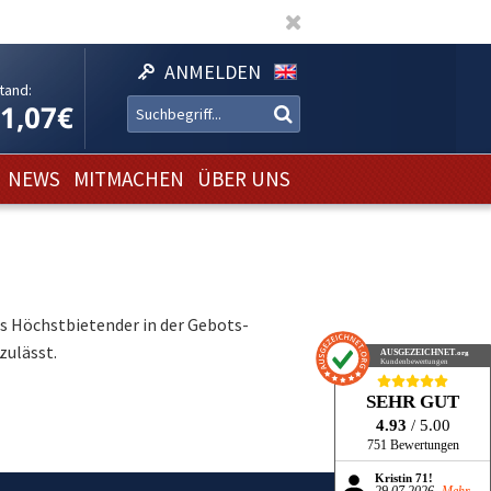
ANMELDEN
tand:
11,07€
NEWS
MITMACHEN
ÜBER UNS
ls Höchstbietender in der Gebots-
zulässt.
AUSGEZEICHNET
.org
Kundenbewertungen
SEHR GUT
4.93
/ 5.00
751 Bewertungen
Kristin 71!