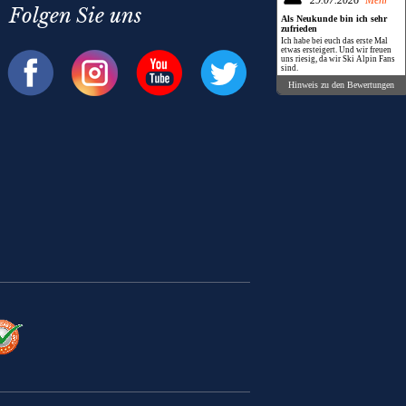
29.07.2026
Mehr
Folgen Sie uns
Als Neukunde bin ich sehr
zufrieden
Ich habe bei euch das erste Mal
etwas ersteigert. Und wir freuen
uns riesig, da wir Ski Alpin Fans
sind.
Hinweis zu den Bewertungen