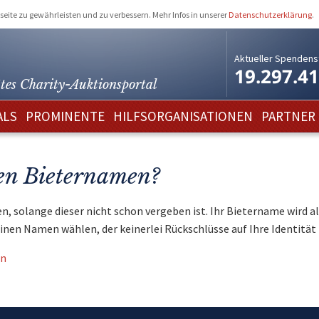
eite zu gewährleisten und zu verbessern. Mehr Infos in unserer
Datenschutzerklärung
.
Aktueller Spendens
19.297.4
tes Charity-
Auktionsportal
ALS
PROMINENTE
HILFSORGANISATIONEN
PARTNER
en Bieternamen?
, solange dieser nicht schon vergeben ist. Ihr Bietername wird a
einen Namen wählen, der keinerlei Rückschlüsse auf Ihre Identität 
en