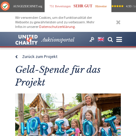
SEHR GUT
AUSGEZEICHNET
.org
751 Bewertungen
Hinweise
4.93
/ 5.
Wir verwenden Cookies, um die Funktionalität der
Webseite zu gewährleisten und zu verbessern. Mehr
Infos in unserer
Datenschutzerklärung
.
Auktionsportal
Zurück zum Projekt
Geld-Spende für das
Projekt