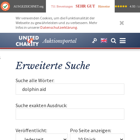
SEHR GUT
AUSGEZEICHNET
.org
751 Bewertungen
Hinweise
4.93
/ 5.
Wir verwenden Cookies, um die Funktionalität der
Webseite zu gewährleisten und zu verbessern. Mehr
Infos in unserer
Datenschutzerklärung
.
Auktionsportal
;
Erweiterte Suche
Suche alle Wörter:
Suche exakten Ausdruck:
Veröffentlicht:
Pro Seite anzeigen: