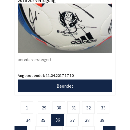
2016 zur Verfügung
bereits versteigert
Angebot endet:
11.04.2017 17:10
Beendet
1
29
30
31
32
33
...
36
34
35
37
38
39