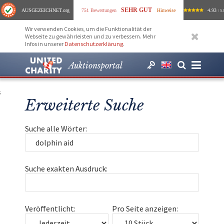
SEHR GUT
AUSGEZEICHNET
.org
751 Bewertungen
Hinweise
4.93
/ 5.
Wir verwenden Cookies, um die Funktionalität der
Webseite zu gewährleisten und zu verbessern. Mehr
Infos in unserer
Datenschutzerklärung
.
Auktionsportal
;
Erweiterte Suche
Suche alle Wörter:
Suche exakten Ausdruck:
Veröffentlicht:
Pro Seite anzeigen: