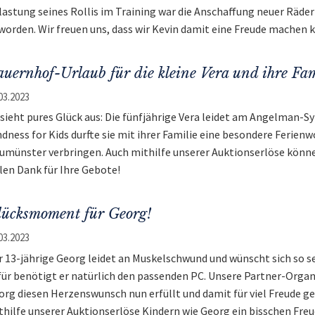
lastung seines Rollis im Training war die Anschaffung neuer Räde
worden. Wir freuen uns, dass wir Kevin damit eine Freude machen 
uernhof-Urlaub für die kleine Vera und ihre Fam
03.2023
 sieht pures Glück aus: Die fünfjährige Vera leidet am Angelman-S
ndness for Kids durfte sie mit ihrer Familie eine besondere Ferie
umünster verbringen. Auch mithilfe unserer Auktionserlöse könne
elen Dank für Ihre Gebote!
lücksmoment für Georg!
03.2023
r 13-jährige Georg leidet an Muskelschwund und wünscht sich so s
für benötigt er natürlich den passenden PC. Unsere Partner-Orga
org diesen Herzenswunsch nun erfüllt und damit für viel Freude ges
thilfe unserer Auktionserlöse Kindern wie Georg ein bisschen Fre