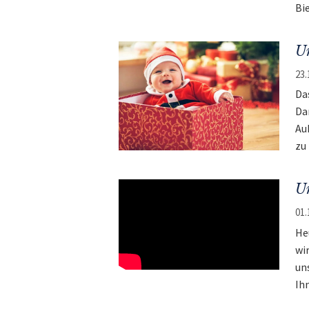
Bi
Un
23.
Da
Da
Au
zu
Un
01.
He
wi
un
Ih