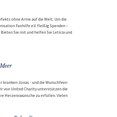
efekts ohne Arme auf die Welt. Um die
sation Fanhilfe e.V. fleißig Spenden –
ieten Sie mit und helfen Sie Leticia und
 Meer
er kranken Jonas - und die Wunschfeen
r von United Charity unterstützen die
re Herzenswünsche zu erfüllen. Vielen