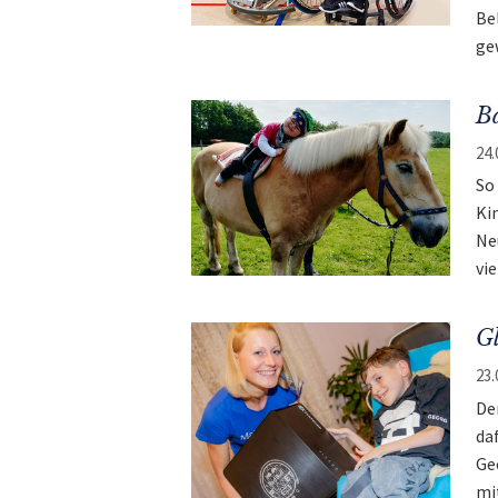
Be
ge
Ba
24.
So
Ki
Ne
vi
G
23.
De
da
Ge
mi