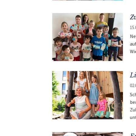
Zw
15.
Ne
au
Wi
Li
02.
Sc
be
Zu
un