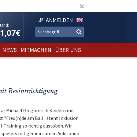
ANMELDEN
tand:
11,07€
NEWS
MITMACHEN
ÜBER UNS
mit Beeinträchtigung
ar Michael Gregoritsch Kindern mit
 "Freu(n)de am Ball" steht Inklusion
ll-Training so richtig austoben. Wir
nalspielers mit gemeinsamen Auktionen