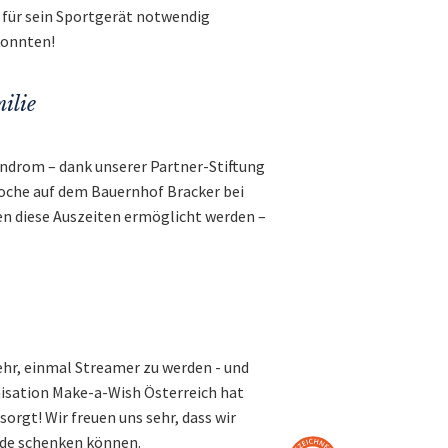
r für sein Sportgerät notwendig
konnten!
ilie
yndrom – dank unserer Partner-Stiftung
nwoche auf dem Bauernhof Bracker bei
n diese Auszeiten ermöglicht werden –
ehr, einmal Streamer zu werden - und
nisation Make-a-Wish Österreich hat
orgt! Wir freuen uns sehr, dass wir
ude schenken können.