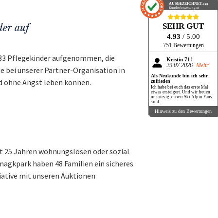
AUSGEZEICHNET
.org
Kundenbewertungen
SEHR GUT
der auf
4.93
/ 5.00
751 Bewertungen
 33 Pflegekinder aufgenommen, die
Kristin 71!
29.07.2026
Mehr
e bei unserer Partner-Organisation in
Als Neukunde bin ich sehr
d ohne Angst leben können.
zufrieden
Ich habe bei euch das erste Mal
etwas ersteigert. Und wir freuen
uns riesig, da wir Ski Alpin Fans
sind.
Hinweis zu den Bewertungen
seit 25 Jahren wohnungslosen oder sozial
agkpark haben 48 Familien ein sicheres
tiative mit unseren Auktionen