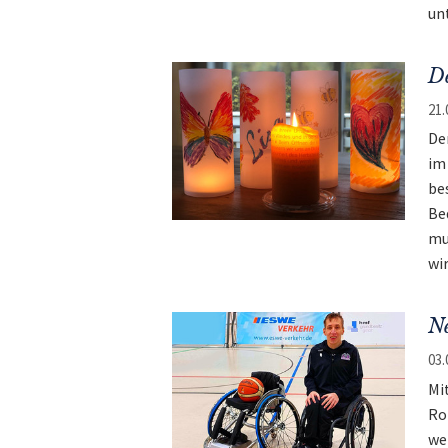
un
De
21.
De
im
be
Be
mu
wir
Ne
03.
Mi
Ro
we