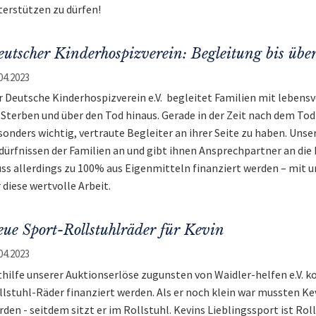
terstützen zu dürfen!
utscher Kinderhospizverein: Begleitung bis übe
04.2023
r Deutsche Kinderhospizverein e.V. begleitet Familien mit lebens
 Sterben und über den Tod hinaus. Gerade in der Zeit nach dem Tod e
sonders wichtig, vertraute Begleiter an ihrer Seite zu haben. Uns
dürfnissen der Familien an und gibt ihnen Ansprechpartner an die 
ss allerdings zu 100% aus Eigenmitteln finanziert werden – mit 
 diese wertvolle Arbeit.
ue Sport-Rollstuhlräder für Kevin
04.2023
thilfe unserer Auktionserlöse zugunsten von Waidler-helfen e.V. 
llstuhl-Räder finanziert werden. Als er noch klein war mussten 
rden - seitdem sitzt er im Rollstuhl. Kevins Lieblingssport ist Ro