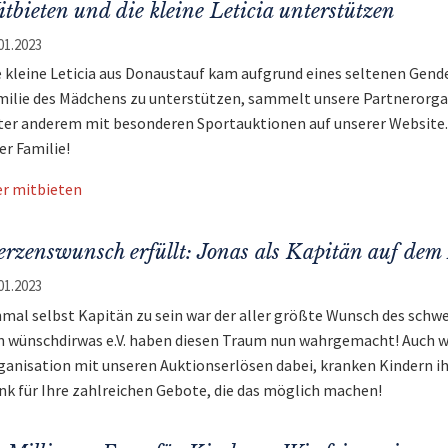
tbieten und die kleine Leticia unterstützen
01.2023
e kleine Leticia aus Donaustauf kam aufgrund eines seltenen Gend
milie des Mädchens zu unterstützen, sammelt unsere Partnerorgani
ter anderem mit besonderen Sportauktionen auf unserer Website. B
er Familie!
er mitbieten
rzenswunsch erfüllt: Jonas als Kapitän auf dem
01.2023
nmal selbst Kapitän zu sein war der aller größte Wunsch des schw
n wünschdirwas e.V. haben diesen Traum nun wahrgemacht! Auch wi
ganisation mit unseren Auktionserlösen dabei, kranken Kindern ih
nk für Ihre zahlreichen Gebote, die das möglich machen!