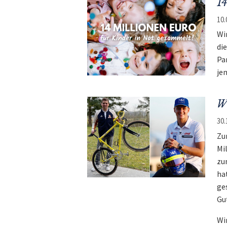
14
10.
Wi
di
Pa
jem
Wi
30.
Zu
Mi
zu
ha
ge
Gu
Wi