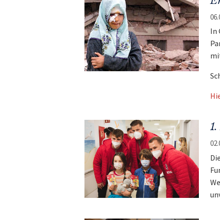
Er
06.
In
Pa
mi
Sc
Hi
1
02.
Di
Fu
We
un