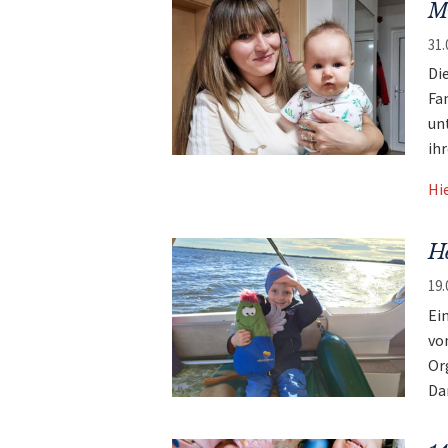
Mi
31.
Di
Fa
un
ihr
Hi
He
19.
Ei
vo
Or
Da