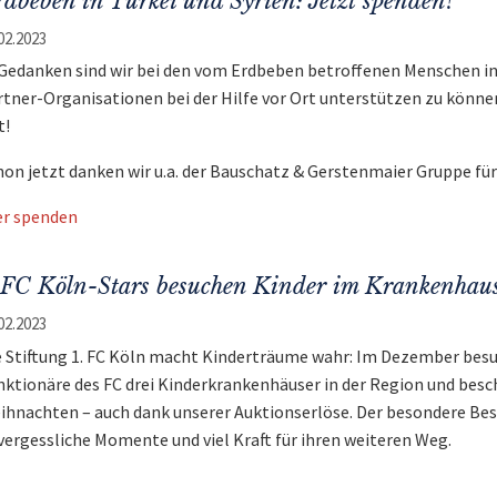
dbeben in Türkei und Syrien: Jetzt spenden!
02.2023
 Gedanken sind wir bei den vom Erdbeben betroffenen Menschen in 
rtner-Organisationen bei der Hilfe vor Ort unterstützen zu könne
t!
hon jetzt danken wir u.a. der Bauschatz & Gerstenmaier Gruppe fü
er spenden
. FC Köln-Stars besuchen Kinder im Krankenhau
02.2023
e Stiftung 1. FC Köln macht Kinderträume wahr: Im Dezember besuc
nktionäre des FC drei Kinderkrankenhäuser in der Region und bes
ihnachten – auch dank unserer Auktionserlöse. Der besondere Bes
vergessliche Momente und viel Kraft für ihren weiteren Weg.