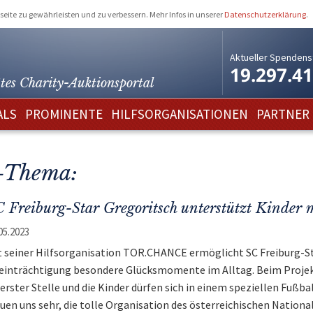
eite zu gewährleisten und zu verbessern. Mehr Infos in unserer
Datenschutzerklärung
.
Aktueller Spendens
19.297.4
tes Charity-
Auktionsportal
ALS
PROMINENTE
HILFSORGANISATIONEN
PARTNER
p-Thema:
 Freiburg-Star Gregoritsch unterstützt Kinder 
05.2023
t seiner Hilfsorganisation TOR.CHANCE ermöglicht SC Freiburg-St
einträchtigung besondere Glücksmomente im Alltag. Beim Projekt
 erster Stelle und die Kinder dürfen sich in einem speziellen Fußba
euen uns sehr, die tolle Organisation des österreichischen Natio