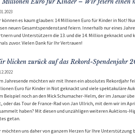
 Millionen Euro für Kinder – Wir feiern einen 
01.2023
r können es kaum glauben: 14 Millionen Euro für Kinder in Not! N
esen neuen Gesamtspendenstand feiern. Innerhalb nur eines Jahr
rtnern und Unterstützern die 13. und die 14. Million geknackt und
als zuvor. Vielen Dank für Ihr Vertrauen!
r blicken zurück auf das Rekord-Spendenjahr 
12.2022
m Jahresende möchten wir mit Ihnen ein absolutes Rekordjahr fei
llionen Euro für Kinder in Not geknackt und viele spektakuläre Auk
m Beispiel noch an den Mick Schumacher-Helm, der im Januar über 5
t, oder das Tour de France-Rad von Jan Ullrich, mit dem wir im Apri
sammelt haben? Mit diesen und unzähligen weiteren Auktions-Hig
tes getan.
r möchten uns daher von ganzem Herzen für Ihre Unterstützung 