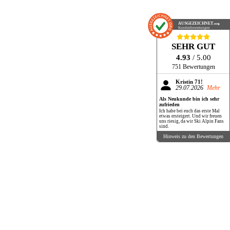
AUSGEZEICHNET
.org
Kundenbewertungen
SEHR GUT
4.93
/ 5.00
751 Bewertungen
Kristin 71!
29.07.2026
Mehr
Als Neukunde bin ich sehr
zufrieden
Ich habe bei euch das erste Mal
etwas ersteigert. Und wir freuen
uns riesig, da wir Ski Alpin Fans
sind.
Hinweis zu den Bewertungen