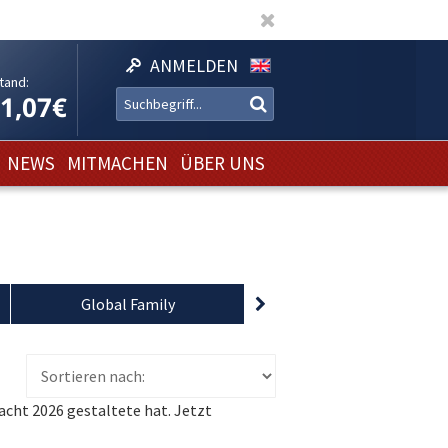
ANMELDEN
tand:
11,07€
NEWS
MITMACHEN
ÜBER UNS
Global Family
World Bicycle Relief
acht 2026 gestaltete hat. Jetzt