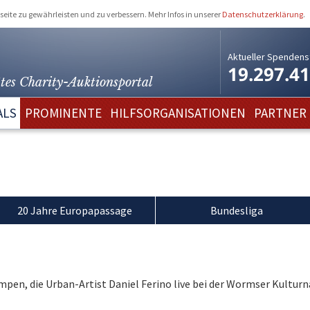
eite zu gewährleisten und zu verbessern. Mehr Infos in unserer
Datenschutzerklärung
.
Aktueller Spendens
19.297.4
tes Charity-
Auktionsportal
ALS
PROMINENTE
HILFSORGANISATIONEN
PARTNER
n
20 Jahre Europapassage
Bundesliga
mpen, die Urban-Artist Daniel Ferino live bei der Wormser Kulturn