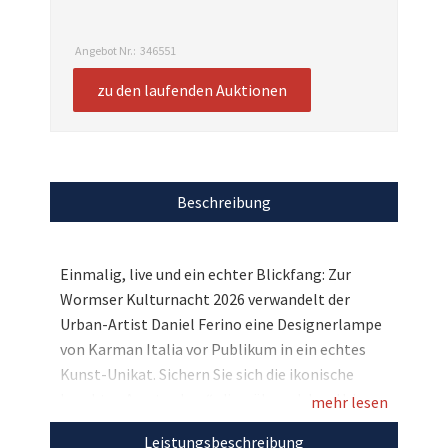
Angebot Nr.:
346551
zu den laufenden Auktionen
Beschreibung
Einmalig, live und ein echter Blickfang: Zur
Wormser Kulturnacht 2026 verwandelt der
Urban-Artist Daniel Ferino eine Designerlampe
von Karman Italia vor Publikum in ein echtes
Kunst-Unikat. Sichern Sie sich die ikonische
Leuchte „Amsterdam“, die während der „Urban
mehr lesen
Light Sessions“ in Worms live veredelt wird. So
Leistungsbeschreibung