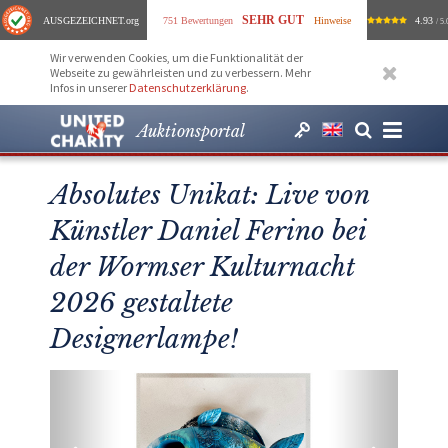
SEHR GUT
AUSGEZEICHNET
.org
751 Bewertungen
Hinweise
4.93
/ 5.
Wir verwenden Cookies, um die Funktionalität der
Webseite zu gewährleisten und zu verbessern. Mehr
Infos in unserer
Datenschutzerklärung
.
Auktionsportal
Absolutes Unikat: Live von
Künstler Daniel Ferino bei
der Wormser Kulturnacht
2026 gestaltete
Designerlampe!