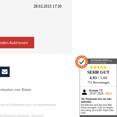
28.02.2015 17:30
enden Auktionen
AUSGEZEICHNET
.org
Kundenbewertungen
SEHR GUT
4.93
/ 5.00
751 Bewertungen
ntworten zum Bieten
Kristin 71!
29.07.2026
Mehr
n
Als Neukunde bin ich sehr
zufrieden
en sich Auktionen kurz vor Angebotsende
Ich habe bei euch das erste Mal
etwas ersteigert. Und wir freuen
uns riesig, da wir Ski Alpin Fans
sind.
in Passwort vergessen - was nun?