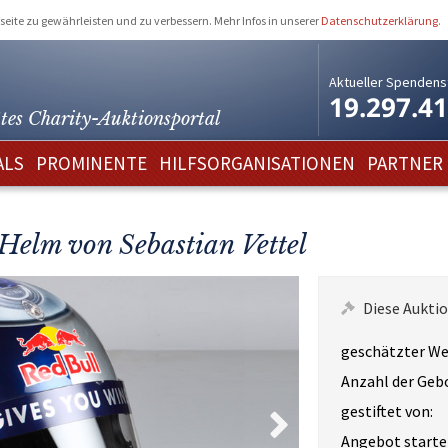
eite zu gewährleisten und zu verbessern. Mehr Infos in unserer
Datenschutzerklärung
.
Aktueller Spendens
19.297.4
tes Charity-
Auktionsportal
ALS
PROMINENTE
HILFSORGANISATIONEN
PARTNER
Helm von Sebastian Vettel
Diese Auktio
geschätzter We
Anzahl der Geb
gestiftet von:
Angebot starte