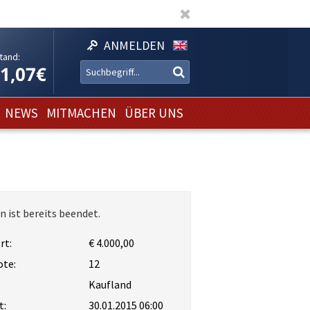
ANMELDEN
tand:
11,07€
NEWS
MITMACHEN
ÜBER UNS
n ist bereits beendet.
rt:
€ 4.000,00
ote:
12
Kaufland
t:
30.01.2015 06:00