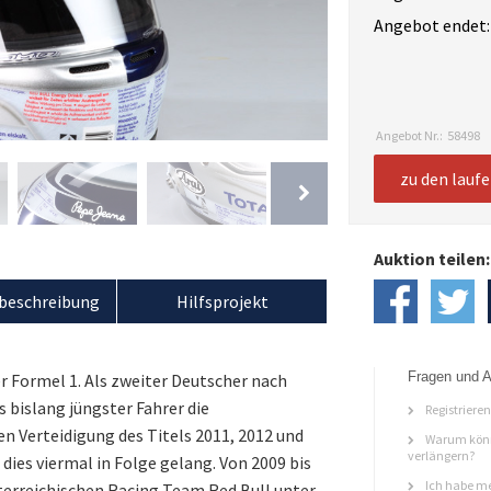
Angebot endet:
Angebot Nr.:
58498
zu den lauf
Auktion teilen:
beschreibung
Hilfsprojekt
Fragen und A
er Formel 1. Als zweiter Deutscher nach
 bislang jüngster Fahrer die
Registriere
en Verteidigung des Titels 2011, 2012 und
Warum könn
verlängern?
 dies viermal in Folge gelang. Von 2009 bis
Ich habe me
erreichischen Racing Team Red Bull unter