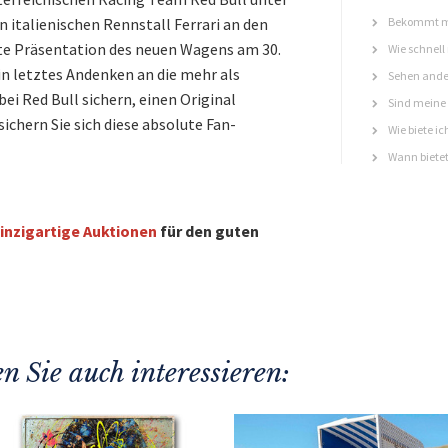
en italienischen Rennstall Ferrari an den
Bekommt ma
ste Präsentation des neuen Wagens am 30.
Wie schnell
in letztes Andenken an die mehr als
Sehen ande
bei Red Bull sichern, einen Original
Sind meine 
ichern Sie sich diese absolute Fan-
Wie biete ic
Wann bietet
inzigartige Auktionen
für den guten
n Sie auch interessieren: