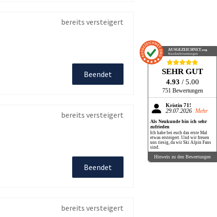
bereits versteigert
AUSGEZEICHNET
.org
Kundenbewertungen
SEHR GUT
Beendet
4.93
/ 5.00
751 Bewertungen
Kristin 71!
29.07.2026
Mehr
bereits versteigert
Als Neukunde bin ich sehr
zufrieden
Ich habe bei euch das erste Mal
etwas ersteigert. Und wir freuen
uns riesig, da wir Ski Alpin Fans
sind.
Hinweis zu den Bewertungen
Beendet
bereits versteigert