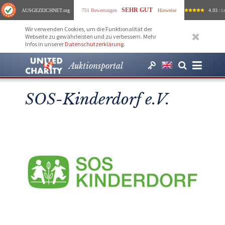
SEHR GUT
AUSGEZEICHNET
.org
751 Bewertungen
Hinweise
4.93
/ 5.
Wir verwenden Cookies, um die Funktionalität der
Webseite zu gewährleisten und zu verbessern. Mehr
Infos in unserer
Datenschutzerklärung
.
Auktionsportal
SOS-Kinderdorf e.V.