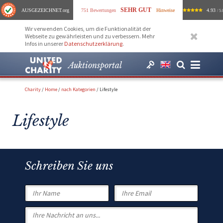
SEHR GUT
AUSGEZEICHNET
.org
751 Bewertungen
Hinweise
4.93
/ 5.
Wir verwenden Cookies, um die Funktionalität der
Webseite zu gewährleisten und zu verbessern. Mehr
Infos in unserer
Datenschutzerklärung
.
Auktionsportal
Charity
/
Home
/
nach Kategorien
/
Lifestyle
Lifestyle
Schreiben Sie uns