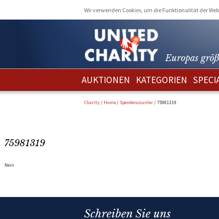
Wir verwenden Cookies, um die Funktionalität der Webs
Europas größ
AUKTIONEN
KATEGORIEN
SPECI
Charity
/
Home
/
Spendencounter
/
75981319
75981319
Nein
Schreiben Sie uns