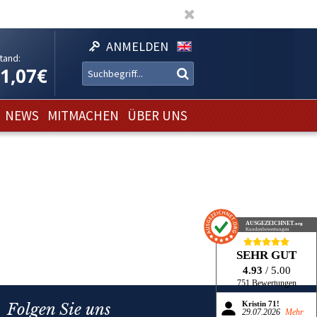
ANMELDEN
tand:
11,07€
NEWS
MITMACHEN
ÜBER UNS
AUSGEZEICHNET
.org
Kundenbewertungen
SEHR GUT
4.93
/ 5.00
751 Bewertungen
Folgen Sie uns
Kristin 71!
29.07.2026
Mehr