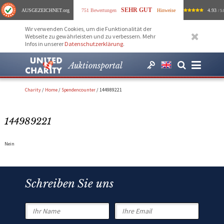
SEHR GUT
AUSGEZEICHNET
.org
751 Bewertungen
Hinweise
4.93
/ 5.
Wir verwenden Cookies, um die Funktionalität der
Webseite zu gewährleisten und zu verbessern. Mehr
Infos in unserer
Datenschutzerklärung
.
Auktionsportal
Charity
/
Home
/
Spendencounter
/
144989221
144989221
Nein
Schreiben Sie uns