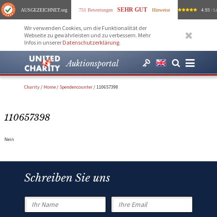
SEHR GUT
AUSGEZEICHNET
.org
751 Bewertungen
Hinweise
4.93
/ 5.
Wir verwenden Cookies, um die Funktionalität der
Webseite zu gewährleisten und zu verbessern. Mehr
Infos in unserer
Datenschutzerklärung
.
Auktionsportal
Charity
/
Home
/
Spendencounter
/
110657398
110657398
Nein
Schreiben Sie uns