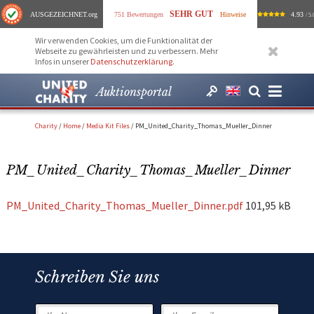
SEHR GUT
AUSGEZEICHNET
.org
751 Bewertungen
Hinweise
4.93
/ 5.
Wir verwenden Cookies, um die Funktionalität der
Webseite zu gewährleisten und zu verbessern. Mehr
Infos in unserer
Datenschutzerklärung
.
Auktionsportal
Charity
/
Home
/
Media Kit Files
/
PM_United_Charity_Thomas_Mueller_Dinner
PM_United_Charity_Thomas_Mueller_Dinner
PM_United_Charity_Thomas_Mueller_Dinner.pdf
101,95 kB
Schreiben Sie uns