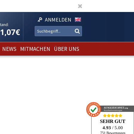
ANMELDEN
tand:
11,07€
NEWS
MITMACHEN
ÜBER UNS
AUSGEZEICHNET
.org
Kundenbewertungen
SEHR GUT
4.93
/ 5.00
751 Bewertungen