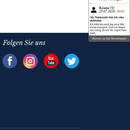
Kristin 71!
29.07.2026
Mehr
Als Neukunde bin ich sehr
zufrieden
Ich habe bei euch das erste Mal
etwas ersteigert. Und wir freuen
uns riesig, da wir Ski Alpin Fans
sind.
Hinweis zu den Bewertungen
Folgen Sie uns