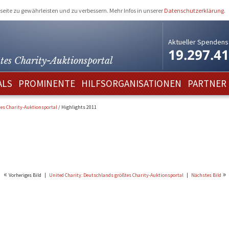
eite zu gewährleisten und zu verbessern. Mehr Infos in unserer
Datenschutzerklärung
.
Aktueller Spendens
19.297.4
tes Charity-
Auktionsportal
ALS
PROMINENTE
HILFSORGANISATIONEN
PARTNER
tes Charity-Auktionsportal
/
Highlights 2011
«
»
Vorheriges Bild
|
United Charity: Deutschlands größtes Charity-Auktionsportal
|
Nächstes Bild