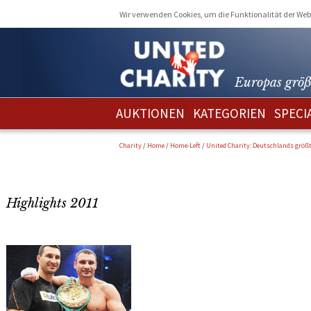
Wir verwenden Cookies, um die Funktionalität der Webs
Europas größ
AUKTIONEN
KATEGORIEN
SPECI
Charity
/
Home
/
Home-Left
/
United Charity: Deutschlands größ
Highlights 2011