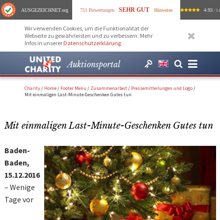
SEHR GUT
AUSGEZEICHNET
.org
751 Bewertungen
Hinweise
4.93
/ 5.
Wir verwenden Cookies, um die Funktionalität der
Webseite zu gewährleisten und zu verbessern. Mehr
Infos in unserer
Datenschutzerklärung
.
Auktionsportal
Charity
/
Home
/
Footer Menu
/
Zusammenarbeit
/
Pressemitteilungen und Logo
/
Mit einmaligen Last-Minute-Geschenken Gutes tun
Mit einmaligen Last-Minute-Geschenken Gutes tun
Baden-
Baden,
15.12.2016
– Wenige
Tage vor