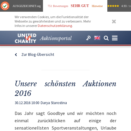
SEHR GUT
AUSGEZEICHNET
.org
751 Bewertungen
Hinweise
4.93
/ 5.
Wir verwenden Cookies, um die Funktionalität der
Webseite zu gewährleisten und zu verbessern. Mehr
Infos in unserer
Datenschutzerklärung
.
Auktionsportal
Zur Blog-Übersicht
Unsere schönsten Auktionen
2016
30.12.2016 10:00
Darya Starostina
Das Jahr sagt Goodbye und wir möchten noch
einmal zurückblicken auf einige der
sensationellsten Sportveranstaltungen, Urlaube