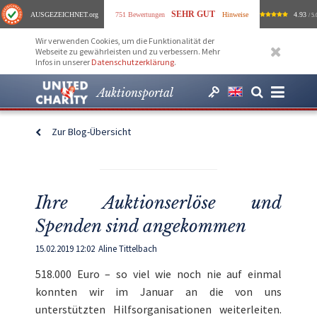
SEHR GUT
AUSGEZEICHNET
.org
751 Bewertungen
Hinweise
4.93
/ 5.
Wir verwenden Cookies, um die Funktionalität der
Webseite zu gewährleisten und zu verbessern. Mehr
Infos in unserer
Datenschutzerklärung
.
Auktionsportal
Zur Blog-Übersicht
Ihre Auktionserlöse und
Spenden sind angekommen
15.02.2019 12:02
Aline Tittelbach
518.000 Euro – so viel wie noch nie auf einmal
konnten wir im Januar an die von uns
unterstützten Hilfsorganisationen weiterleiten.