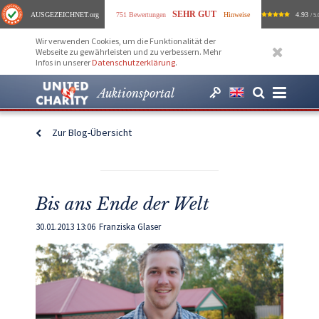
SEHR GUT
AUSGEZEICHNET
.org
751 Bewertungen
Hinweise
4.93
/ 5.
Wir verwenden Cookies, um die Funktionalität der
Webseite zu gewährleisten und zu verbessern. Mehr
Infos in unserer
Datenschutzerklärung
.
Auktionsportal
Zur Blog-Übersicht
Bis ans Ende der Welt
30.01.2013 13:06
Franziska Glaser