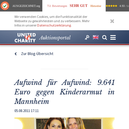
SEHR GUT
AUSGEZEICHNET
.org
751 Bewertungen
Hinweise
4.93
/ 5.
Wir verwenden Cookies, um die Funktionalität der
Webseite zu gewährleisten und zu verbessern. Mehr
Infos in unserer
Datenschutzerklärung
.
Auktionsportal
Zur Blog-Übersicht
Aufwind für Aufwind: 9.641
Euro gegen Kinderarmut in
Mannheim
05.08.2011 17:11