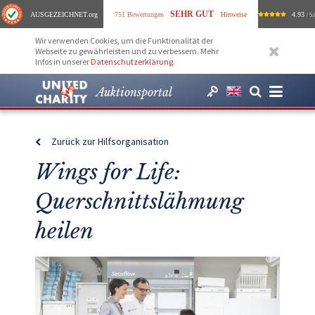
SEHR GUT
AUSGEZEICHNET
.org
751 Bewertungen
Hinweise
4.93
/ 5.
Wir verwenden Cookies, um die Funktionalität der
Webseite zu gewährleisten und zu verbessern. Mehr
Infos in unserer
Datenschutzerklärung
.
Auktionsportal
Zurück zur Hilfsorganisation
Wings for Life:
Querschnittslähmung
heilen