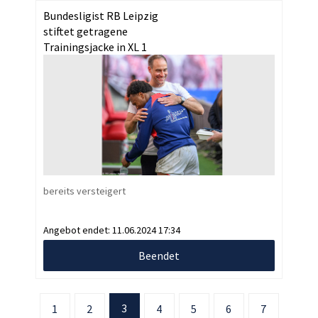
Bundesligist RB Leipzig
stiftet getragene
Trainingsjacke in XL 1
bereits versteigert
Angebot endet:
11.06.2024 17:34
Beendet
3
1
2
4
5
6
7