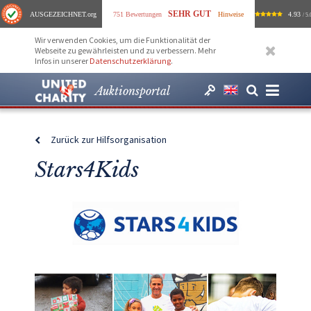
SEHR GUT
AUSGEZEICHNET
.org
751 Bewertungen
Hinweise
4.93
/ 5.
Wir verwenden Cookies, um die Funktionalität der
Webseite zu gewährleisten und zu verbessern. Mehr
Infos in unserer
Datenschutzerklärung
.
Auktionsportal
Zurück zur Hilfsorganisation
Stars4Kids