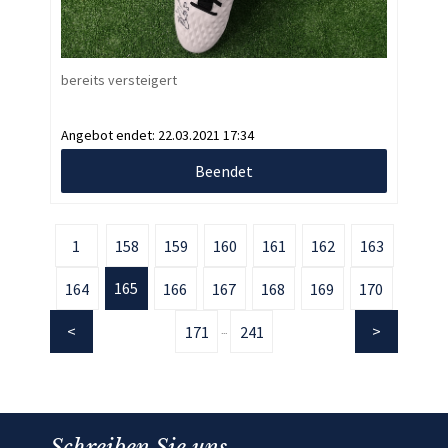
bereits versteigert
Angebot endet:
22.03.2021 17:34
Beendet
1
158
159
160
161
162
163
165
164
166
167
168
169
170
171
241
...
Schreiben Sie uns