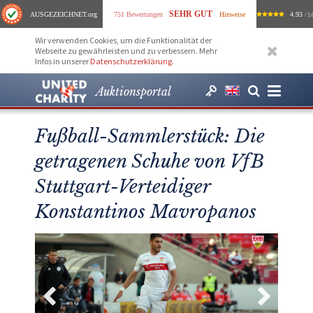
SEHR GUT
AUSGEZEICHNET
.org
751 Bewertungen
Hinweise
4.93
/ 5.
Wir verwenden Cookies, um die Funktionalität der
Webseite zu gewährleisten und zu verbessern. Mehr
Infos in unserer
Datenschutzerklärung
.
Auktionsportal
Fußball-Sammlerstück: Die
getragenen Schuhe von VfB
Stuttgart-Verteidiger
Konstantinos Mavropanos