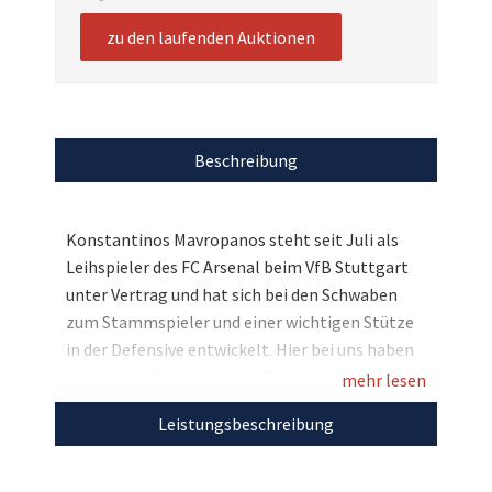
zu den laufenden Auktionen
Beschreibung
Konstantinos Mavropanos steht seit Juli als
Leihspieler des FC Arsenal beim VfB Stuttgart
unter Vertrag und hat sich bei den Schwaben
zum Stammspieler und einer wichtigen Stütze
in der Defensive entwickelt. Hier bei uns haben
Sie nun die Chance sich ein Paar seiner
mehr lesen
getragenen Fußballschuhe zu sichern, die er
Leistungsbeschreibung
noch dazu persönlich signiert hat. Der VfB
Stuttgart und die Stiftung Stars4Kids freuen
sich auf Ihre Gebote, mit denen die Projekte von