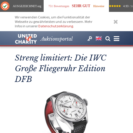
SEHR GUT
AUSGEZEICHNET
.org
751 Bewertungen
Hinweise
4.93
/ 5.
Wir verwenden Cookies, um die Funktionalität der
Webseite zu gewährleisten und zu verbessern. Mehr
Infos in unserer
Datenschutzerklärung
.
Auktionsportal
Streng limitiert: Die IWC
Große Fliegeruhr Edition
DFB