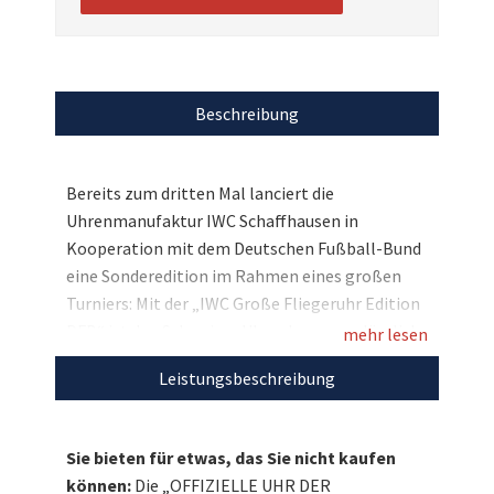
Beschreibung
Bereits zum dritten Mal lanciert die
Uhrenmanufaktur IWC Schaffhausen in
Kooperation mit dem Deutschen Fußball-Bund
eine Sonderedition im Rahmen eines großen
Turniers: Mit der „IWC Große Fliegeruhr Edition
DFB“ ist den Schweizer Uhrenbauern anlässlich
mehr lesen
der
Fußball-Europameisterschaft
ein
Leistungsbeschreibung
Meisterstück in Sachen Uhrmacherkunst und
Präzision mit exklusivem Design gelungen. In
Abstimmung mit dem DFB-Team entstand
Sie bieten für etwas, das Sie nicht kaufen
dieser Zeitmesser und darf sich somit zu Recht
können:
Die „OFFIZIELLE UHR DER