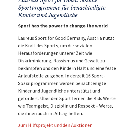
Laureus Sport for Good: Soziale
Saphir gewölbt, beidseitig entspiegelt. Boden:
Sportprogramme für benachteiligte
Edelstahl, spezielle Bodengravur. Wasserdicht
Kinder und Jugendliche
bis 6 bar. Durchmesser 46 mm. Höhe 16 mm.
Sport has the power to change the world
Den Erlös der Auktion „Streng limitiert: Die
IWC Große Fliegeruhr Edition DFB“ leiten wir
Laureus Sport for Good Germany, Austria nutzt
direkt, ohne einen Cent Abzug, an die
die Kraft des Sports, um die sozialen
Laureus Sport for Good Stiftung
weiter.
Herausforderungen unserer Zeit wie
Diskriminierung, Rassismus und Gewalt zu
bekämpfen und den Kindern Halt und eine feste
Anlaufstelle zu geben. In derzeit 16 Sport-
Sozialprogrammen werden benachteiligte
Kinder und Jugendliche unterstützt und
gefördert. Über den Sport lernen die Kids Werte
wie Teamgeist, Disziplin und Respekt – Werte,
die ihnen auch im Alltag helfen.
zum Hilfsprojekt und den Auktionen